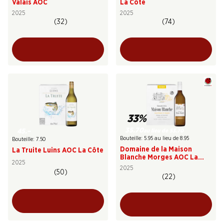
Valais AOC
La Côte
2025
2025
(32)
(74)
33%
35.70
au lieu de 53.70
45.–
Bouteille: 5.95 au lieu de 8.95
Bouteille: 7.50
Domaine de la Maison
La Truite Luins AOC La Côte
Blanche Morges AOC La
2025
Côte
2025
(50)
(22)