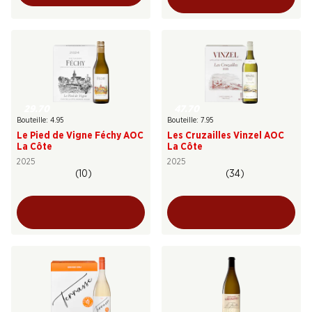
29.70
47.70
Bouteille: 4.95
Bouteille: 7.95
Le Pied de Vigne Féchy AOC
Les Cruzailles Vinzel AOC
La Côte
La Côte
2025
2025
(10)
(34)