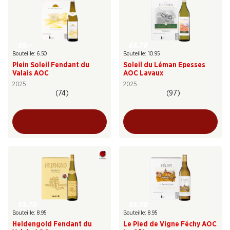
39.–
65.70
Bouteille: 6.50
Bouteille: 10.95
Plein Soleil Fendant du
Soleil du Léman Epesses
Valais AOC
AOC Lavaux
2025
2025
(74)
(97)
53.70
53.70
Bouteille: 8.95
Bouteille: 8.95
Heldengold Fendant du
Le Pied de Vigne Féchy AOC