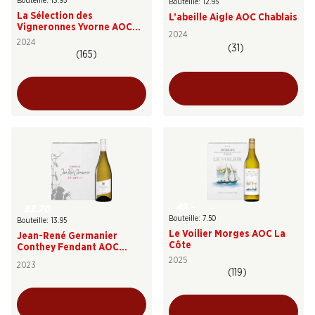
Bouteille: 13.95
Bouteille: 12.95
La Sélection des
L’abeille Aigle AOC Chablais
Vigneronnes Yvorne AOC
2024
Chablais
2024
(31)
(165)
45.–
83.70
Bouteille: 7.50
Bouteille: 13.95
Le Voilier Morges AOC La
Jean-René Germanier
Côte
Conthey Fendant AOC
Valais
2025
2023
(119)