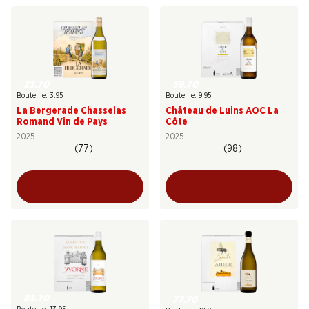
23.70
59.70
Bouteille: 3.95
Bouteille: 9.95
La Bergerade Chasselas
Château de Luins AOC La
Romand Vin de Pays
Côte
2025
2025
(77)
(98)
83.70
77.70