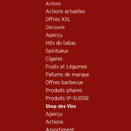
Actions
Table Of Content
Home
Shop des Vins
Assortiment vins
Aller au contenu principal
Aller à la table des matières
Aller au menu principal
Actions actuelles
Chasselas, Lavaux - Vaud
Offres XXL
Découvrir
Chasselas
Aperçu
Hits du tabac
30%
Spiritueux
69.–
au lieu de 99.90
35.70
Cigares
Bouteille: 11.50 au lieu de 16.65
Bouteille: 5.95
Fruits et Légumes
Yvorne Grand Cru Terravin
Vallonnette AOC La Côte
AOC Chablais
Pafums de marque
2025
2024
(75)
Offres barbecue
(70)
Produits phares
Produits IP-SUISSE
Shop des Vins
Aperçu
Actions
Assortiment