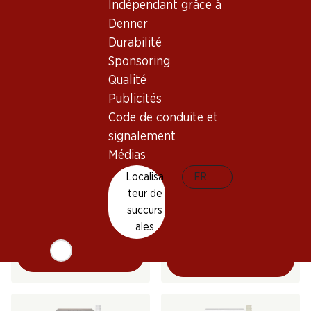
Indépendant grâce à
(122)
(225)
Denner
Durabilité
Sponsoring
Qualité
Publicités
Code de conduite et
signalement
Médias
40.80
134.40
Bouteille: 6.80
Bouteille: 22.40
Localisa
FR
Les Cygnes Mont-sur-Rolle
Badoux Murailles Blanc AOC
teur de
AOC La Côte
2024
succurs
2025
(87)
(59)
ales