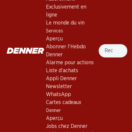
Exclusivement en
ligne
65.70
57.60
Bouteille: 10.95
Bouteille: 9.60
Le monde du vin
Le Raisin d’Or St-Saphorin
Treize Étoiles Fendant du
Services
AOC Lavaux
Valais AOC
Aperçu
2025
2025
(130)
(113)
Recherche
Abonner l'Hebdo
Denner
Alarme pour actions
Liste d'achats
Appli Denner
Newsletter
WhatsApp
31%
Cartes cadeaux
39.95
59.70
au lieu de 58.50
Denner
Bouteille: 6.70 au lieu de 9.75
Bouteille: 9.95
Aperçu
Domherrenwein Fendant
Domaine de Valmont Blanc
AOC Valais
Grand Cru Morges AOC La
Jobs chez Denner
Côte
2024
2024