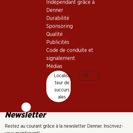
Indépendant grâce à
Pays d’Oc IGP
2024
Denner
(241)
Durabilité
Sponsoring
Qualité
Publicités
Code de conduite et
5 produits
signalement
Médias
Localisa
FR
Haut de la page
teur de
succurs
ales
Newsletter
Restez au courant grâce à la newsletter Denner. Inscrivez-