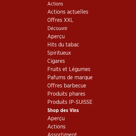
Actions
Table Of Content
Home
Shop des Vins
Assortiment vins
Aller au contenu principal
Aller à la table des matières
Aller au menu principal
Actions actuelles
Cabernet Sauvignon,
Offres XXL
Languedoc-Roussillon
Découvrir
Cabernet Sauvignon
Languedoc-Roussillon
Aperçu
Hits du tabac
Spiritueux
Cigares
Fruits et Légumes
71.70
27.30
Bouteille: 11.95
Bouteille: 4.55
Pafums de marque
Vache d’Automne
Séduction Cabernet/Syrah
Offres barbecue
Cabernet/Syrah Pays d’Oc
Pays d’Oc IGP
IGP
2024
2024
Produits phares
(84)
(187)
Produits IP-SUISSE
Shop des Vins
Aperçu
Actions
Assortiment