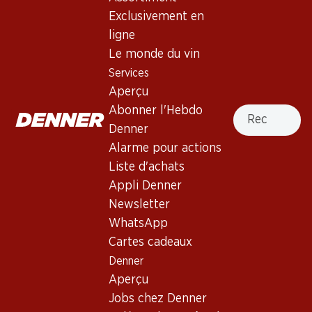
Exclusivement en
ligne
Le monde du vin
23.70
14.70
Services
Bouteille: 3.95
Bouteille: 2.45
Aperçu
Verger du Soleil Cabernet
JP. Chenet Cabernet/Syrah
Sauvignon/Syrah Pays d’Oc
Pays d’Oc IGP
Recherche
Abonner l'Hebdo
IGP
2024
2024
Denner
(58)
Alarme pour actions
Liste d'achats
Appli Denner
Newsletter
WhatsApp
Cartes cadeaux
Denner
Aperçu
41.70
Bouteille: 6.95
Jobs chez Denner
JP. Chenet Cabernet/Syrah