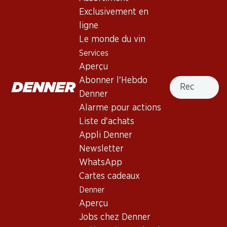
Exclusivement en
ligne
75.30
347.70
Bouteille: 12.55
Bouteille: 57.95
Le monde du vin
Luis Felipe Edwards
Château Brane Cantenac
Services
Terraced Carmenère Gran
Margaux AOC
Reserva
Aperçu
2023
2023
(644)
Recherche
Abonner l'Hebdo
Denner
Alarme pour actions
Liste d'achats
Appli Denner
4 produits
Newsletter
WhatsApp
Cartes cadeaux
Haut de la page
Denner
Aperçu
Jobs chez Denner