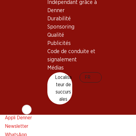
Indépendant grâce à
Newsletter
Denner
Durabilité
Restez au courant grâce à la newsletter Denner. Inscrivez-
Sponsoring
vous maintenant!
Qualité
Adresse e-mail
Publicités
s’inscrire
Code de conduite et
signalement
Médias
Services
Succursales
Localisa
FR
Aperçu
Localisateur de succursales
teur de
succurs
Abonner l'Hebdo Denner
Nouveaux sites
ales
Alarme pour actions
Liste d'achats
Appli Denner
Newsletter
WhatsApp