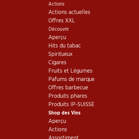
Actions
Table Of Content
Home
Shop des Vins
Assortiment vins
Aller au contenu principal
Aller à la table des matières
Aller au menu principal
Actions actuelles
Carménère, Central Valley
Offres XXL
Découvrir
Carménère
Aperçu
Exclusivité web !
Hits du tabac
Spiritueux
461.70
29.70
Cigares
Bouteille: 76.95
Bouteille: 4.95
Fruits et Légumes
Château Brane Cantenac
Los Pasos Carménère
Margaux AOC
Pafums de marque
2024
2022
(153)
Offres barbecue
Produits phares
Produits IP-SUISSE
Shop des Vins
Aperçu
Actions
Exclusivité web !
Assortiment