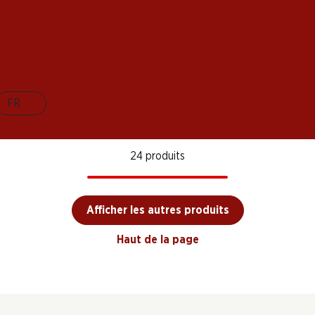
Condado de Haza
Macán Clásico Rioja
Bodeg
Reserva Ribera del
DOCa
Reser
sar
Duero DO
bera
2018
2022
2021
FR
24 produits
Afficher les autres produits
Haut de la page