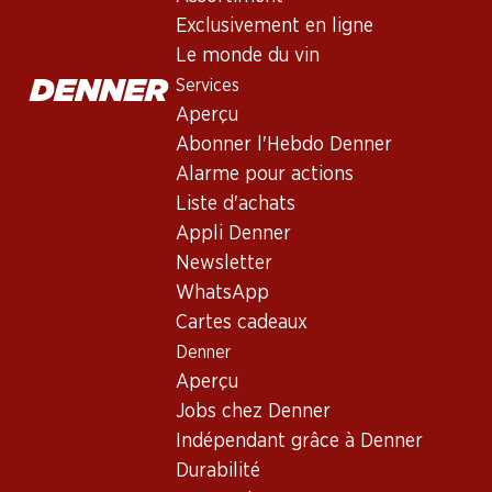
Exclusivement en ligne
40%
21%
Le monde du vin
53.70
31.20
au lieu de 89.70
au lieu de 39.60
Services
65.70
Bouteille: 8.95 au lieu de
Bouteille: 5.20 au lieu de
14.95
6.60
Bouteille: 10.95
Aperçu
Viña Mayor Crianza
Era Costana
Marqués de C
Abonner l'Hebdo Denner
Ribera del Duero
Reserva Rioja DOCa
Crianza Rioj
DO
2022
2020
2022
Alarme pour actions
(28)
(14)
Liste d'achats
Appli Denner
Newsletter
WhatsApp
Cartes cadeaux
Denner
Aperçu
Exclusivité web !
Exclusivité web 
Jobs chez Denner
Indépendant grâce à Denner
130.80
239.85
179.70
Durabilité
Bouteille: 21.80
Bouteille: 79.95
Bouteille: 29.95