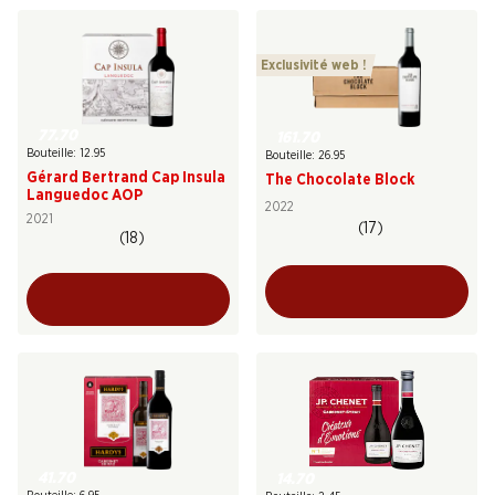
Exclusivité web !
77.70
161.70
Bouteille: 12.95
Bouteille: 26.95
Gérard Bertrand Cap Insula
The Chocolate Block
Languedoc AOP
2022
2021
(17)
(18)
41.70
14.70