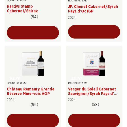
Bouteille: 6.95
Bouteille: 2.45
Hardys Stamp
JP. Chenet Cabernet/Syrah
Cabernet/Shiraz
Pays d’Oc IGP
(94)
2024
53.70
23.70
Bouteille: 8.95
Bouteille: 3.95
Château Remaury Grande
Verger du Soleil Cabernet
Réserve Minervois AOP
Sauvignon/Syrah Pays d’Oc
IGP
2024
2024
(96)
(58)