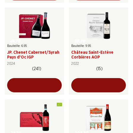
41.70
59.70
Bouteille: 6.95
Bouteille: 9.95
JP. Chenet Cabernet/Syrah
Château Saint-Estève
Pays d’Oc IGP
Corbières AOP
2024
2022
(241)
(15)