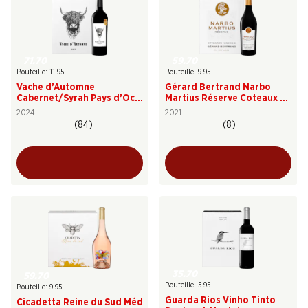
71.70
59.70
Bouteille: 11.95
Bouteille: 9.95
Vache d’Automne
Gérard Bertrand Narbo
Cabernet/Syrah Pays d’Oc
Martius Réserve Coteaux de
IGP
Narbonne IGP
2024
2021
(84)
(8)
35.70
59.70
Bouteille: 5.95
Bouteille: 9.95
Guarda Rios Vinho Tinto
Cicadetta Reine du Sud Méd