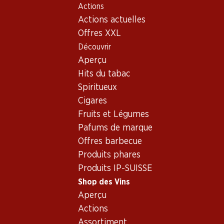
Actions
Table Of Content
Home
Shop des Vins
Assortiment vins
Aller au contenu principal
Aller à la table des matières
Aller au menu principal
Actions actuelles
Syrah, Côtes du Rhône
Offres XXL
Découvrir
Syrah
Aperçu
Exclusivité web !
Hits du tabac
Spiritueux
21.–
236.70
Cigares
Bouteille: 3.50
Bouteille: 39.45
Fruits et Légumes
Verger du Soleil Syrah Rosé
Mauro Vino de la Tierra de
Pays d’Oc IGP
Castilla y León
Pafums de marque
2025
2021
Offres barbecue
(92)
(27)
Produits phares
Produits IP-SUISSE
Shop des Vins
Aperçu
Actions
Assortiment