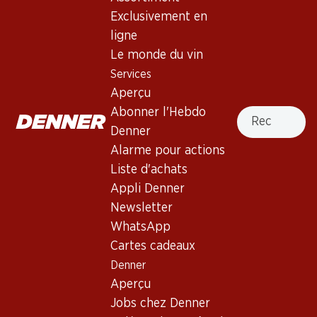
Exclusivement en
ligne
119.70
27.30
Bouteille: 19.95
Bouteille: 4.55
Le monde du vin
Barbanera Gigino 80°
Séduction Syrah/Cinsault
Services
Anniversario Rosso
Rosé Pays d’Oc IGP
Toscana IGT
Aperçu
2022
2025
(33)
(27)
Recherche
Abonner l'Hebdo
Denner
Alarme pour actions
Liste d'achats
Appli Denner
Newsletter
Exclusivité web !
Exclusivité web !
WhatsApp
Cartes cadeaux
116.70
119.70
Denner
Bouteille: 19.45
Bouteille: 19.95
Aperçu
Miraval Rosé Côtes de
Minuty Prestige Rosé Côtes
Provence AOC
de Provence AOP
Jobs chez Denner
2025
2025