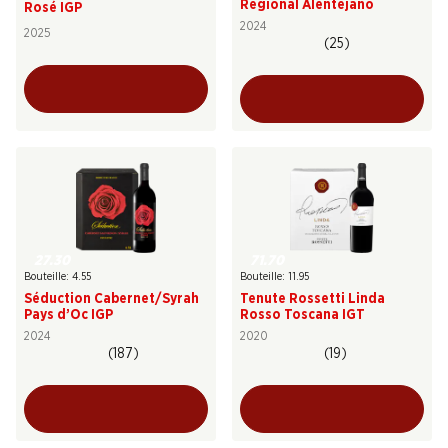
Regional Alentejano
Rosé IGP
2024
2025
(25)
27.30
71.70
Bouteille: 4.55
Bouteille: 11.95
Séduction Cabernet/Syrah
Tenute Rossetti Linda
Pays d’Oc IGP
Rosso Toscana IGT
2024
2020
(187)
(19)