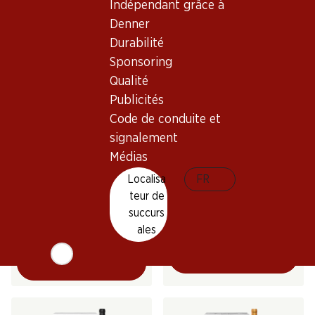
Indépendant grâce à
(13)
Denner
Durabilité
Sponsoring
Qualité
Publicités
Exclusivité web !
Exclusivité web !
Code de conduite et
signalement
Médias
129.–
107.70
Bouteille: 21.50
Bouteille: 17.95
Localisa
FR
Anima Negra ÀN/2 IGP Illes
Domaines Ott by Ott Côtes
teur de
Balears
de Provence AOC
succurs
2022
2024
(42)
ales