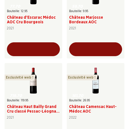
77.70
59.70
Bouteille: 12.95
Bouteille: 9.95
Château d’Escurac Médoc
Château Marjosse
AOC Cru Bourgeois
Bordeaux AOC
2021
2021
Exclusivité web !
Exclusivité web !
719.70
161.70
Bouteille: 119.95
Bouteille: 26.95
Château Haut Bailly Grand
Château Camensac Haut-
Cru classé Pessac-Léognan
Médoc AOC
AOC
2021
2022