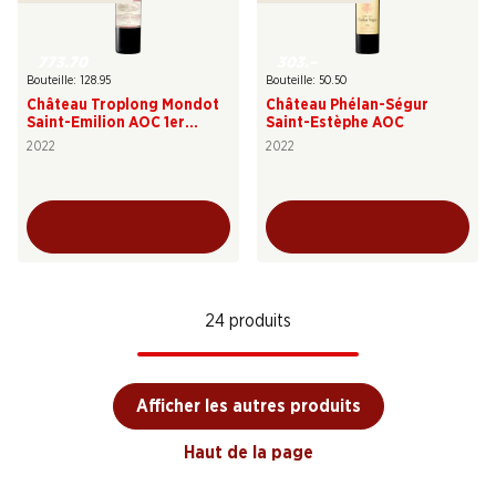
773.70
303.–
Bouteille: 128.95
Bouteille: 50.50
Château Troplong Mondot
Château Phélan-Ségur
Saint-Emilion AOC 1er
Saint-Estèphe AOC
Grand Cru classé "B"
2022
2022
24 produits
Afficher les autres produits
Haut de la page