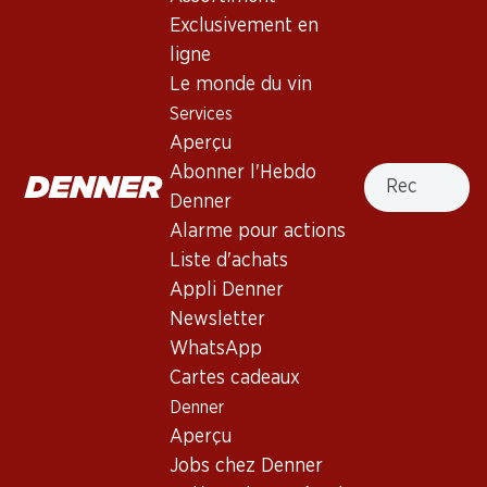
Exclusivement en
Exclusivité web !
ligne
Le monde du vin
59.70
22.80
Services
Bouteille: 9.95
Bouteille: 3.80
Aperçu
Château Marjosse
Château Pierrousselle
Bordeaux AOC
Bordeaux AOP
Recherche
Abonner l'Hebdo
2023
2024
Denner
(9)
Alarme pour actions
Liste d'achats
Appli Denner
Newsletter
WhatsApp
Exclusivité web !
Cartes cadeaux
Denner
Aperçu
89.70
233.70
Bouteille: 14.95
Bouteille: 38.95
Jobs chez Denner
Château Arnaud Bordeaux
Château Dauzac 5e Grand