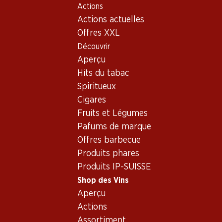
Actions
Table Of Content
Home
Shop des Vins
Assortiment vins
Aller au contenu principal
Aller à la table des matières
Aller au menu principal
Actions actuelles
Cabernet Sauvignon,
Offres XXL
Bordeaux
Découvrir
Cabernet Sauvignon
Bordeaux
Aperçu
Hits du tabac
Exclusivité web !
Spiritueux
Cigares
Fruits et Légumes
75.–
161.70
Bouteille: 12.50
Bouteille: 26.95
Pafums de marque
Château Bonnet Réserve
Château Faugères Saint-
Offres barbecue
Bordeaux AOC
Émilion Grand Cru Classé
AOC
2019
2023
Produits phares
(258)
Produits IP-SUISSE
Shop des Vins
Aperçu
Actions
Assortiment