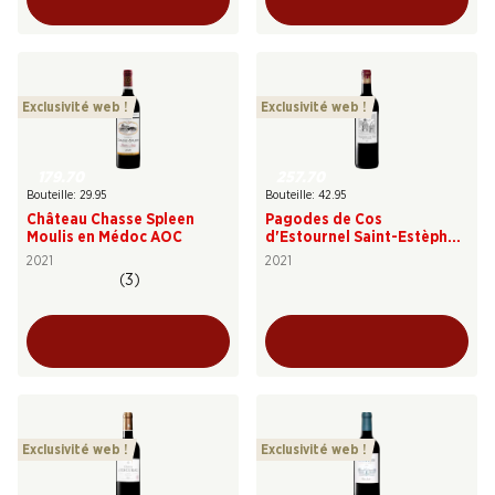
Exclusivité web !
Exclusivité web !
179.70
257.70
Bouteille: 29.95
Bouteille: 42.95
Château Chasse Spleen
Pagodes de Cos
Moulis en Médoc AOC
d'Estournel Saint-Estèphe
AOC
2021
2021
(3)
Exclusivité web !
Exclusivité web !