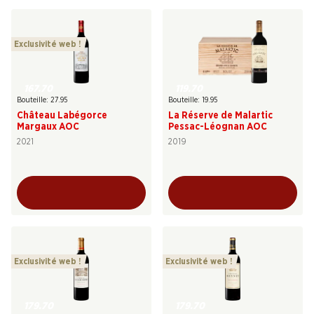
Exclusivité web !
167.70
119.70
Bouteille: 27.95
Bouteille: 19.95
Château Labégorce
La Réserve de Malartic
Margaux AOC
Pessac-Léognan AOC
2021
2019
Exclusivité web !
Exclusivité web !
179.70
179.70