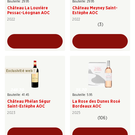
Bouteille: 29.95
Bouteille: 29.95
Château La Louvière
Château Meyney Saint-
Pessac-Léognan AOC
Estèphe AOC
2022
2022
(3)
Exclusivité web !
248.70
35.70
Bouteille: 41.45
Bouteille: 5.95
Château Phélan Ségur
La Rose des Dunes Rosé
Saint-Estèphe AOC
Bordeaux AOC
2023
2025
(106)