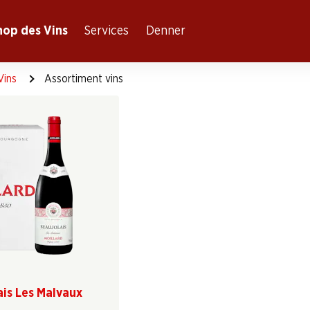
hop des Vins
Services
Denner
Vins
Assortiment vins
ais Les Malvaux