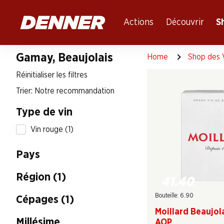
Table Of Content
Aller au contenu principal
Aller à la table des matières
Aller au menu principal
Actions
Découvrir
S
Gamay, Beaujolais
Home
Shop des 
Réinitialiser les filtres
Trier: Notre recommandation
Type de vin
Vin rouge (1)
Pays
Région (1)
41.40
Bouteille: 6.90
Cépages (1)
Moillard Beaujol
Millésime
AOP