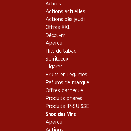
Actions
Table Of Content
Home
Shop des Vins
Assortiment vins
Aller au contenu principal
Aller à la table des matières
Aller au menu principal
Actions actuelles
Alicante Bouschet, Alentejo
Actions dès jeudi
Offres XXL
Alicante Bouschet
Alentejo
Découvrir
Aperçu
Hits du tabac
35.70
59.70
Spiritueux
Bouteille: 5.95
Bouteille: 9.95
Cigares
Guarda Rios Vinho Tinto
Guarda Rios Gold Edition
Regional Alentejano
Vinho Tinto Regional
Fruits et Légumes
Alentejano
2024
2024
Pafums de marque
(25)
(8)
Offres barbecue
Produits phares
Produits IP-SUISSE
Shop des Vins
Aperçu
2 produits
Actions