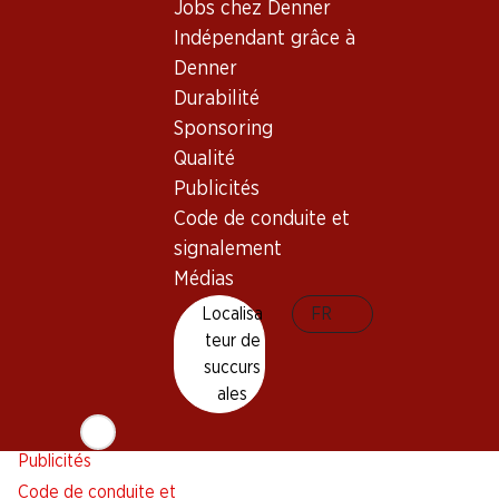
Jobs chez Denner
Alarme pour actions
Indépendant grâce à
Liste d'achats
Denner
Appli Denner
Durabilité
Newsletter
Sponsoring
WhatsApp
Qualité
Cartes cadeaux
Publicités
Code de conduite et
À propos de Denner
Aide et contact
signalement
Aperçu
FAQ
Médias
Jobs chez Denner
Formulaire de contact
Localisa
FR
Indépendant grâce à Denner
Service à la clientèle
teur de
Durabilité
succurs
Conditions de livraison
ales
Sponsoring
Qualité
Publicités
Code de conduite et