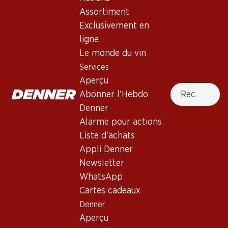
Assortiment
Exclusivement en
Haut de la page
ligne
Le monde du vin
Services
Aperçu
Recherche
Newsletter
Abonner l'Hebdo
Denner
Restez au courant grâce à la newsletter Denner. Inscrivez-
vous maintenant!
Alarme pour actions
Liste d'achats
Adresse e-mail
s’inscrire
Appli Denner
Newsletter
WhatsApp
Cartes cadeaux
Services
Succursales
Denner
Aperçu
Localisateur de succursales
Aperçu
Abonner l'Hebdo Denner
Nouveaux sites