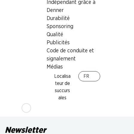
Indépendant grâce à
Denner
Durabilité
Sponsoring
Qualité
34%
Publicités
10.95
au lieu de 16.80
*
Code de conduite et
Biscuits aux céréales Petite
Pause Roland
signalement
assortis, 630 g
Médias
Localisa
FR
teur de
* Comparaison concurrentielle
succurs
ales
Newsletter