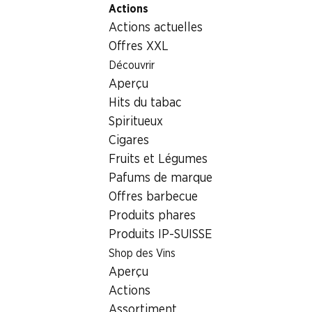
Actions
Table Of Content
Home
Aliments
Pain/pâtisserie
Aller au contenu principal
Aller à la table des matières
Aller au menu principal
Actions actuelles
Baguette ail Mmmh
Offres XXL
Découvrir
Aperçu
Hits du tabac
Spiritueux
Baguette ail Mmmh
Cigares
Fruits et Légumes
175 g
Pafums de marque
Offres barbecue
1.–
Produits phares
Produits IP-SUISSE
Shop des Vins
Aperçu
Actions
Assortiment