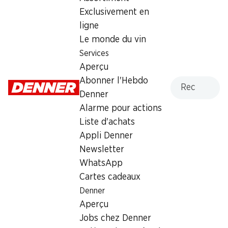
Numéro d'article
1008554
Exclusivement en
ligne
Le monde du vin
Les clients ont également
Services
acheté
Aperçu
Recherche
Abonner l'Hebdo
Denner
Alarme pour actions
Liste d'achats
35%
30%
dès 2 pièces
Appli Denner
–.45
au lieu de –.70
*
1.60
au lieu de 2.30
Newsletter
Ballon avec farine IP-SUISSE
Pain du soir IP-SUISSE
WhatsApp
80 g
300 g
Cartes cadeaux
Denner
Aperçu
* Non cumulable avec d’autres
Jobs chez Denner
bons et rabais spéciaux.