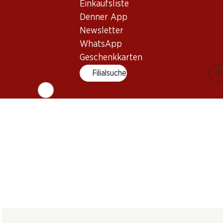
Einkaufsliste
Fontalta Bianco
Giulia Pinot Grigio
Domherrenwe
Terre Siciliane IGT
delle Venezie DOC
Fendant AOC 
Denner App
2025
2025
2024
Newsletter
(62)
(78)
WhatsApp
Geschenkkarten
Filialsuche
D