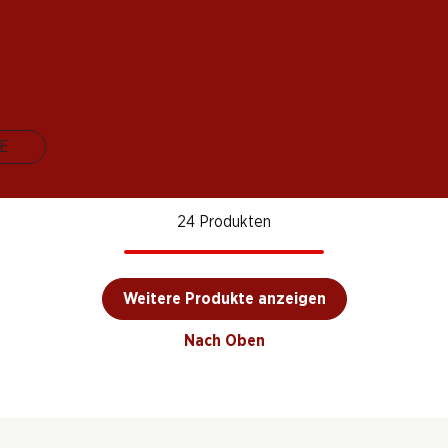
Badoux Murailles
in
Domaine de
Goccia
Blanc AOC
Valais
Valmont Blanc
Bianco
Grand Cru Morges
Ticin
2024
2024
2025
AOC La Côte
(87)
(122)
(225)
E
24 Produkten
Weitere Produkte anzeigen
Nach Oben