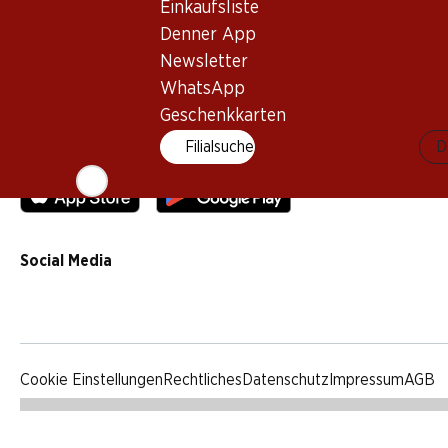
Einkaufsliste
Qualität
Denner App
Werbung
Newsletter
Verhaltenskodex & Meldestelle
WhatsApp
Medien
Geschenkkarten
Filialsuche
D
Denner App
Social Media
facebook
instagram
youtube
linkedin
tiktok
Cookie Einstellungen
Rechtliches
Datenschutz
Impressum
AGB