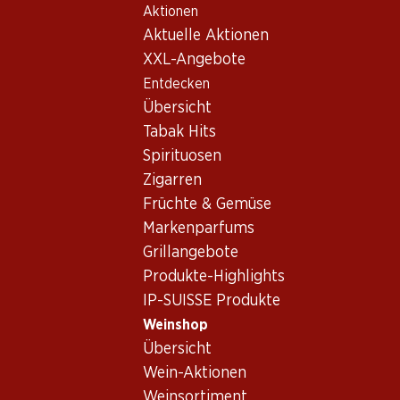
Aktionen
Table Of Content
Home
Weinshop
Wein Sortiment
Zum Hauptinhalt springen
Zum Inhaltsverzeichnis springen
Zum Hauptmenü springen
Aktuelle Aktionen
Weisswein - Penedès
XXL-Angebote
Entdecken
Penedès
Weisswein
Übersicht
Tabak Hits
Spirituosen
Zigarren
Früchte & Gemüse
Markenparfums
Newsletter
Grillangebote
Produkte-Highlights
Bleiben Sie mit dem Denner Newsletter immer auf dem neusten
IP-SUISSE Produkte
E-Mail Adresse
Weinshop
Übersicht
Wein-Aktionen
Weinsortiment