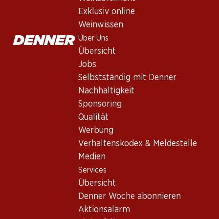
Services
Exklusiv online
Übersicht
Weinwissen
Denner Woche abonnieren
Über Uns
Aktionsalarm
Übersicht
Einkaufsliste
Jobs
Denner App
Selbstständig mit Denner
Newsletter
Nachhaltigkeit
WhatsApp
Sponsoring
Geschenkkarten
Qualität
Werbung
Über uns
Verhaltenskodex & Meldestelle
Medien
Übersicht
Services
Jobs
Übersicht
Selbstständig mit Denner
Denner Woche abonnieren
Nachhaltigkeit
Aktionsalarm
Sponsoring