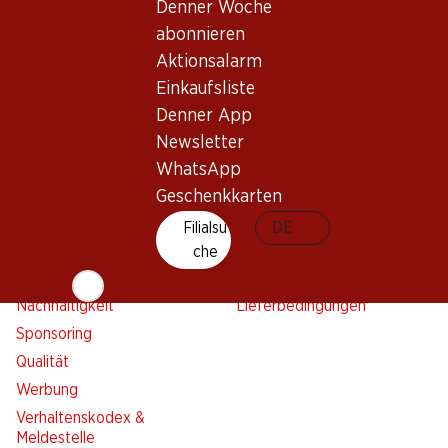
Denner Woche
Einkaufsliste
abonnieren
Denner App
Aktionsalarm
Newsletter
Einkaufsliste
WhatsApp
Denner App
Geschenkkarten
Newsletter
WhatsApp
Über uns
Kontakt & Hilfe
Geschenkkarten
Übersicht
FAQ
Filialsu
DE
Jobs
Kontaktformular
che
Selbstständig mit Denner
Kundendienst
Nachhaltigkeit
Lieferbedingungen
Sponsoring
Qualität
Werbung
Verhaltenskodex &
Meldestelle