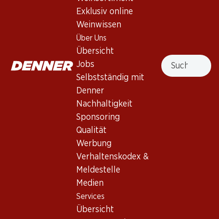
Exklusiv online
Nach Oben
Weinwissen
Über Uns
Übersicht
Suche
Jobs
Newsletter
Selbstständig mit
Denner
Bleiben Sie mit dem Denner Newsletter immer auf dem
Nachhaltigkeit
neusten Stand. Melden Sie sich jetzt an!
Sponsoring
E-Mail Adresse
Jetzt anmelden
Qualität
Werbung
Verhaltenskodex &
Meldestelle
Services
Filialen
Medien
Übersicht
Filialsuche
Services
Denner Woche abonnieren
Neue Standorte
Übersicht
Aktionsalarm