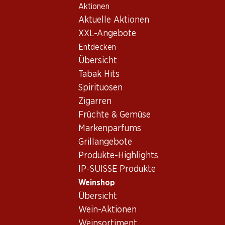
Aktionen
Table Of Content
Home
Weinshop
Wein Sortiment
Zum Hauptinhalt springen
Zum Inhaltsverzeichnis springen
Zum Hauptmenü springen
Aktuelle Aktionen
Weisswein - Neuenburg
XXL-Angebote
Entdecken
Neuenburg
Weisswein
Übersicht
Tabak Hits
Spirituosen
75.–
Zigarren
Flasche: 12.50
Früchte & Gemüse
La Feuillée Chasselas AOC
Neuchâtel
Markenparfums
2024
Grillangebote
Produkte-Highlights
IP-SUISSE Produkte
Weinshop
Übersicht
1 Produkten
Wein-Aktionen
Weinsortiment