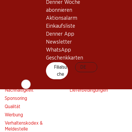
Denner Woche
Einkaufsliste
abonnieren
Denner App
Aktionsalarm
Newsletter
Einkaufsliste
WhatsApp
Denner App
Geschenkkarten
Newsletter
WhatsApp
Über uns
Kontakt & Hilfe
Geschenkkarten
Übersicht
FAQ
Filialsu
DE
Jobs
Kontaktformular
che
Selbstständig mit Denner
Kundendienst
Nachhaltigkeit
Lieferbedingungen
Sponsoring
Qualität
Werbung
Verhaltenskodex &
Meldestelle