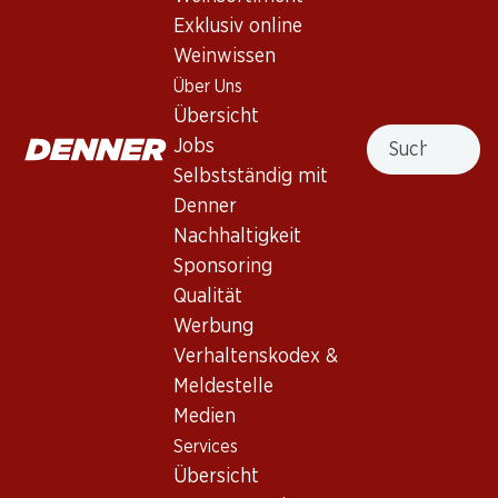
Exklusiv online
Nach Oben
Weinwissen
Über Uns
Übersicht
Suche
Jobs
Newsletter
Selbstständig mit
Denner
Bleiben Sie mit dem Denner Newsletter immer auf dem
Nachhaltigkeit
neusten Stand. Melden Sie sich jetzt an!
Sponsoring
E-Mail Adresse
Jetzt anmelden
Qualität
Werbung
Verhaltenskodex &
Meldestelle
Services
Filialen
Medien
Übersicht
Filialsuche
Services
Denner Woche abonnieren
Neue Standorte
Übersicht
Aktionsalarm