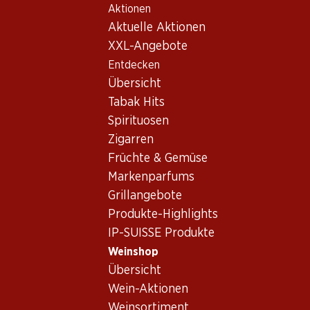
Aktionen
Table Of Content
Home
Weinshop
Wein Sortiment
Zum Hauptinhalt springen
Zum Inhaltsverzeichnis springen
Zum Hauptmenü springen
Aktuelle Aktionen
Weisswein - Aargau
XXL-Angebote
Entdecken
Aargau
Weisswein
Übersicht
Tabak Hits
Spirituosen
81.–
Zigarren
Flasche: 13.50
Früchte & Gemüse
Tegerfelden Riesling-
Silvaner AOC Aargau
Markenparfums
2024
Grillangebote
Produkte-Highlights
IP-SUISSE Produkte
Weinshop
Übersicht
1 Produkten
Wein-Aktionen
Weinsortiment