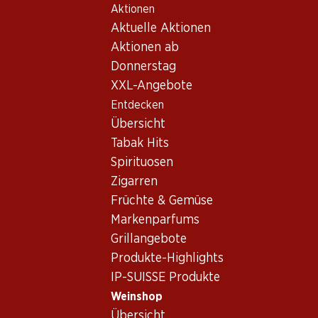
Aktionen
Table Of Content
Home
Weinshop
Wein Sortiment
Zum Hauptinhalt springen
Zum Inhaltsverzeichnis springen
Zum Hauptmenü springen
Aktuelle Aktionen
Torrontés - Weisswein
Aktionen ab
Donnerstag
Torrontés
Weisswein
XXL-Angebote
Entdecken
Übersicht
57.–
Tabak Hits
Flasche: 9.50
Spirituosen
Trapiche Vineyards
Torrontés
Zigarren
2024
Früchte & Gemüse
Markenparfums
Grillangebote
Produkte-Highlights
IP-SUISSE Produkte
1 Produkten
Weinshop
Übersicht