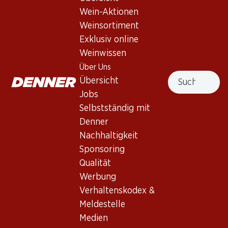
Wein-Aktionen
Nach Oben
Weinsortiment
Exklusiv online
Weinwissen
Über Uns
Suche
Newsletter
Übersicht
Jobs
Bleiben Sie mit dem Denner Newsletter immer auf dem
Selbstständig mit
neusten Stand. Melden Sie sich jetzt an!
Denner
E-Mail Adresse
Jetzt anmelden
Nachhaltigkeit
Sponsoring
Qualität
Werbung
Services
Filialen
Verhaltenskodex &
Übersicht
Filialsuche
Meldestelle
Denner Woche abonnieren
Neue Standorte
Medien
Aktionsalarm