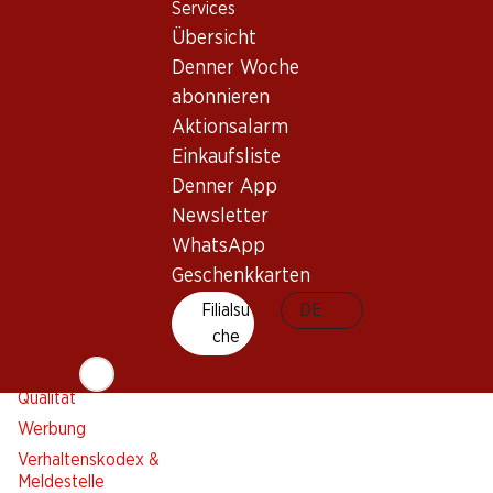
Services
Einkaufsliste
Übersicht
Denner App
Denner Woche
Newsletter
abonnieren
WhatsApp
Aktionsalarm
Geschenkkarten
Einkaufsliste
Denner App
Über uns
Kontakt & Hilfe
Newsletter
Übersicht
FAQ
WhatsApp
Jobs
Geschenkkarten
Kontaktformular
Selbstständig mit Denner
Kundendienst
Filialsu
DE
Nachhaltigkeit
che
Lieferbedingungen
Sponsoring
Qualität
Werbung
Verhaltenskodex &
Meldestelle