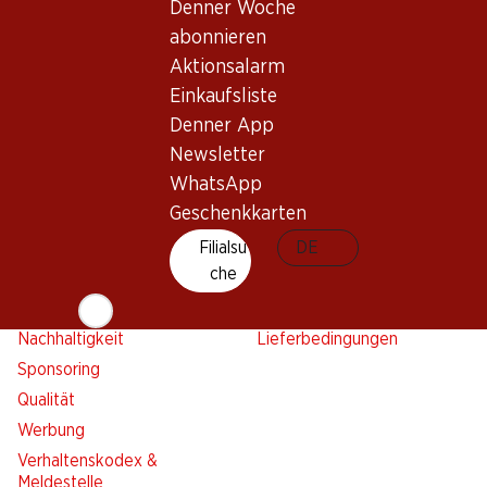
Aktionsalarm
Denner Woche
Einkaufsliste
abonnieren
Denner App
Aktionsalarm
Newsletter
Einkaufsliste
Denner App
WhatsApp
Newsletter
Geschenkkarten
WhatsApp
Geschenkkarten
Über uns
Kontakt & Hilfe
Übersicht
Filialsu
FAQ
DE
che
Jobs
Kontaktformular
Selbstständig mit Denner
Kundendienst
Nachhaltigkeit
Lieferbedingungen
Sponsoring
Qualität
Werbung
Verhaltenskodex &
Meldestelle