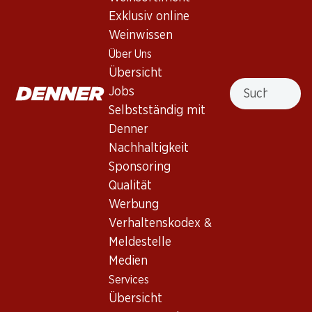
Exklusiv online
Nach Oben
Weinwissen
Über Uns
Übersicht
Suche
Jobs
Newsletter
Selbstständig mit
Denner
Bleiben Sie mit dem Denner Newsletter immer auf dem
Nachhaltigkeit
neusten Stand. Melden Sie sich jetzt an!
Sponsoring
E-Mail Adresse
Qualität
Jetzt anmelden
Werbung
Verhaltenskodex &
Meldestelle
Services
Filialen
Medien
Übersicht
Filialsuche
Services
Denner Woche abonnieren
Neue Standorte
Übersicht