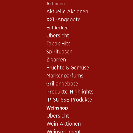
Aktionen
Table Of Content
Home
Weinshop
Wein Sortiment
Zum Hauptinhalt springen
Zum Inhaltsverzeichnis springen
Zum Hauptmenü springen
Aktuelle Aktionen
Arinto - Weisswein
XXL-Angebote
Entdecken
Arinto
Weisswein
Übersicht
Tabak Hits
Spirituosen
41.40
Zigarren
Flasche: 6.90
Früchte & Gemüse
Casal Garcia Branco Vinho
Verde DOC
Markenparfums
(25)
Grillangebote
Produkte-Highlights
IP-SUISSE Produkte
Weinshop
Übersicht
1 Produkten
Wein-Aktionen
Weinsortiment