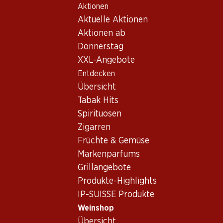
Aktionen
Table Of Content
Home
Weinshop
Wein Sortiment
Zum Hauptinhalt springen
Zum Inhaltsverzeichnis springen
Zum Hauptmenü springen
Aktuelle Aktionen
Weisswein - Spanien
Aktionen ab
Donnerstag
Spanien
Weisswein
XXL-Angebote
Exklusiv online!
Entdecken
Übersicht
59.70
269.70
Tabak Hits
Flasche: 9.95
Flasche: 44.95
Spirituosen
Marqués de Cáceres
Aalto Blanco D.O. Ribera
Verdejo Rueda DO
del Duero
Zigarren
2025
2024
Früchte & Gemüse
(3)
Markenparfums
Grillangebote
Produkte-Highlights
IP-SUISSE Produkte
Weinshop
Übersicht