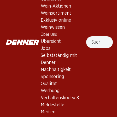
Wein-Aktionen
Weinsortiment
56.70
22.20
Flasche: 9.45
Flasche: 3.70
Exklusiv online
Venta Mazarrón Verdejo
L'Ecailleux Vin Blanc
Weinwissen
Rueda DO
D'Espagne
2025
Über Uns
2025
Suche
(175)
(43)
Übersicht
Jobs
Selbstständig mit
Denner
Nachhaltigkeit
4 Produkten
Sponsoring
Qualität
Werbung
Nach Oben
Verhaltenskodex &
Meldestelle
Medien