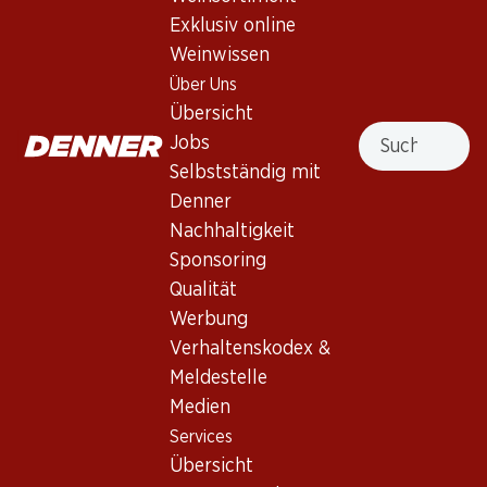
Exklusiv online
Nach Oben
Weinwissen
Über Uns
Übersicht
Suche
Jobs
Newsletter
Selbstständig mit
Denner
Bleiben Sie mit dem Denner Newsletter immer auf dem
Nachhaltigkeit
neusten Stand. Melden Sie sich jetzt an!
Sponsoring
E-Mail Adresse
Qualität
Jetzt anmelden
Werbung
Verhaltenskodex &
Meldestelle
Services
Filialen
Medien
Übersicht
Filialsuche
Services
Denner Woche abonnieren
Neue Standorte
Übersicht