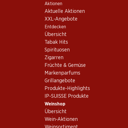
Aktionen
Table Of Content
Home
Weinshop
Wein Sortiment
Zum Hauptinhalt springen
Zum Inhaltsverzeichnis springen
Zum Hauptmenü springen
Aktuelle Aktionen
Weisswein - Portugal
XXL-Angebote
Entdecken
Portugal
Weisswein
Übersicht
Tabak Hits
Spirituosen
41.40
Zigarren
Flasche: 6.90
Früchte & Gemüse
Casal Garcia Branco Vinho
Verde DOC
Markenparfums
(25)
Grillangebote
Produkte-Highlights
IP-SUISSE Produkte
Weinshop
Übersicht
1 Produkten
Wein-Aktionen
Weinsortiment