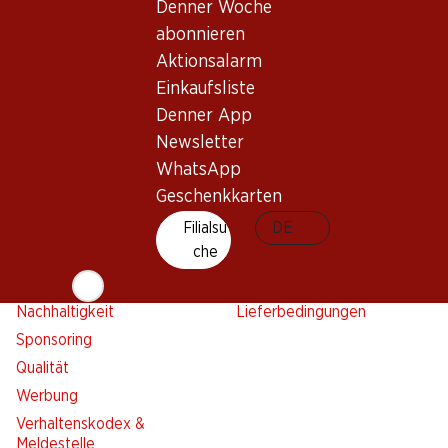
Aktionsalarm
Denner Woche
Einkaufsliste
abonnieren
Denner App
Aktionsalarm
Newsletter
Einkaufsliste
Denner App
WhatsApp
Newsletter
Geschenkkarten
WhatsApp
Geschenkkarten
Über uns
Kontakt & Hilfe
Übersicht
Filialsu
FAQ
DE
che
Jobs
Kontaktformular
Selbstständig mit Denner
Kundendienst
Nachhaltigkeit
Lieferbedingungen
Sponsoring
Qualität
Werbung
Verhaltenskodex &
Meldestelle