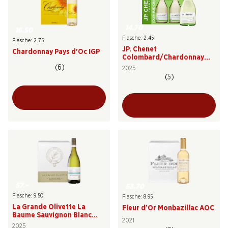
14.70
16.50
Flasche: 2.45
Flasche: 2.75
JP. Chenet
Chardonnay Pays d'Oc IGP
Colombard/Chardonnay
Pays d'Oc IGP
(6)
2025
(5)
57.–
53.70
Flasche: 9.50
Flasche: 8.95
La Grande Olivette La
Fleur d’Or Monbazillac AOC
Baume Sauvignon Blanc
2021
Pays d’Oc IGP
2025