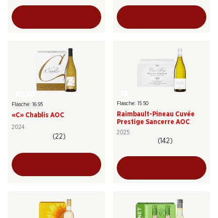
93.–
101.70
Flasche: 15.50
Flasche: 16.95
Raimbault-Pineau Cuvée
«C» Chablis AOC
Prestige Sancerre AOC
2024
2025
(22)
(142)