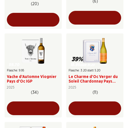
(6)
(20)
39%
59.70
18.95
statt 31.20
Flasche: 9.95
Flasche: 3.20 statt 5.20
Vache d’Automne Viognier
Le Charme d’Oc Verger du
Pays d’Oc IGP
Soleil Chardonnay Pays
d’Oc IGP
2025
2025
(34)
(11)