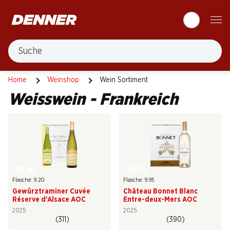
Table Of Content
Zum Hauptinhalt springen
Zum Inhaltsverzeichnis springen
Zum Hauptmenü springen
Suche
Frankreich
Weisswein
Home
Weinshop
Wein Sortiment
Weisswein - Frankreich
55.20
59.70
Flasche: 9.20
Flasche: 9.95
Gewürztraminer Cuvée
Château Bonnet Blanc
Réserve d’Alsace AOC
Entre-deux-Mers AOC
2025
2025
(311)
(390)