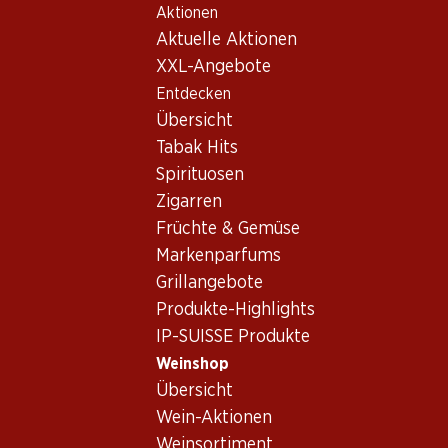
Aktionen
Table Of Content
Home
Weinshop
Wein Sortiment
Zum Hauptinhalt springen
Zum Inhaltsverzeichnis springen
Zum Hauptmenü springen
Aktuelle Aktionen
Parellada - Schaumwein
XXL-Angebote
Entdecken
Parellada
Schaumwein
Übersicht
Tabak Hits
Spirituosen
58.50
78.–
Zigarren
Flasche: 9.75
Flasche: 3.25
Früchte & Gemüse
Freixenet Carta Medium Dry
Freixenet Carta Medium Dry
(16)
Markenparfums
Grillangebote
Produkte-Highlights
IP-SUISSE Produkte
Weinshop
Übersicht
Wein-Aktionen
Weinsortiment