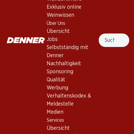
71.70
93.60
Exklusiv online
Flasche: 11.95
Flasche: 3.90
Weinwissen
Freixenet Cordon Negro
Freixenet Cordon Negro
Seco Cava DO
Cava Seco
Über Uns
(95)
(4)
Übersicht
Suche
Jobs
Selbstständig mit
Denner
Nachhaltigkeit
4 Produkten
Sponsoring
Qualität
Werbung
Nach Oben
Verhaltenskodex &
Meldestelle
Medien
Services
Übersicht
Newsletter