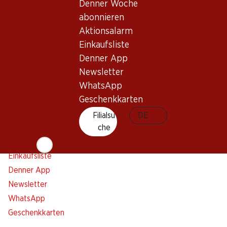
Denner Woche
Bleiben Sie mit dem Denner Newsletter immer auf dem
abonnieren
neusten Stand. Melden Sie sich jetzt an!
Aktionsalarm
E-Mail Adresse
Einkaufsliste
Jetzt anmelden
Denner App
Newsletter
WhatsApp
Services
Filialen
Geschenkkarten
Übersicht
Filialsuche
Filialsu
DE
Denner Woche abonnieren
che
Neue Standorte
Aktionsalarm
Einkaufsliste
Denner App
Newsletter
WhatsApp
Geschenkkarten