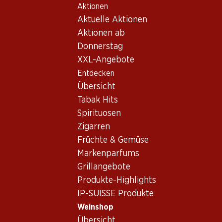
Aktionen
Table Of Content
Home
Weinshop
Wein Sortiment
Zum Hauptinhalt springen
Zum Inhaltsverzeichnis springen
Zum Hauptmenü springen
Aktuelle Aktionen
Rotwein - Waadt
Aktionen ab
Donnerstag
Waadt
Rotwein
XXL-Angebote
Entdecken
32%
Übersicht
59.70
26.50
statt 39.–
Tabak Hits
Flasche: 9.95
Flasche: 4.45 statt 6.50
Spirituosen
Gamaret/Garanoir
Noirillon Assemblage de
Assemblage AOC Vaud
cépages rouges AOC Vaud
Zigarren
2024
2023
Früchte & Gemüse
(47)
(53)
Markenparfums
Grillangebote
Produkte-Highlights
IP-SUISSE Produkte
Weinshop
Übersicht