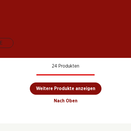
Legón Crianza
Tenute
Anima Negra ÀN/2
Ribera del Duero
Linda
.O.
IGP Illes Balears
DO
uero
2021
2023
2022
(69)
(8)
(42)
E
24 Produkten
Weitere Produkte anzeigen
Nach Oben