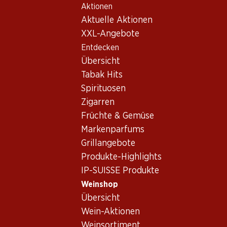
Aktionen
Table Of Content
Home
Weinshop
Wein Sortiment
Zum Hauptinhalt springen
Zum Inhaltsverzeichnis springen
Zum Hauptmenü springen
Aktuelle Aktionen
Rotwein - Beaujolais
XXL-Angebote
Entdecken
Beaujolais
Rotwein
Übersicht
Tabak Hits
Spirituosen
41.40
Zigarren
Flasche: 6.90
Früchte & Gemüse
Moillard Beaujolais
Les Malvaux AOP
Markenparfums
2024
Grillangebote
Produkte-Highlights
IP-SUISSE Produkte
Weinshop
Übersicht
Wein-Aktionen
Weinsortiment