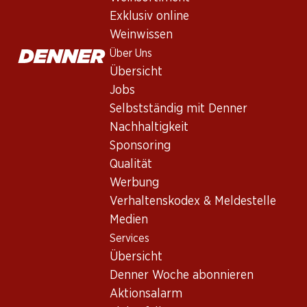
Exklusiv online
Weinwissen
Über Uns
Übersicht
Jobs
Newsletter
Selbstständig mit Denner
Nachhaltigkeit
Bleiben Sie mit dem Denner Newsletter immer auf dem neusten
Sponsoring
E-Mail Adresse
Qualität
Werbung
Verhaltenskodex & Meldestelle
Medien
Services
Services
Übersicht
Übersicht
Denner Woche abonnieren
Denner Woche abonnieren
Aktionsalarm
Aktionsalarm