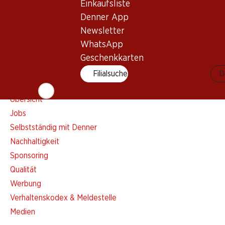
Einkaufsliste
Einkaufsliste
Denner App
Denner App
Newsletter
Newsletter
WhatsApp
WhatsApp
Geschenkkarten
Geschenkkarten
Filialsuche
D
Über uns
Übersicht
Jobs
Selbstständig mit Denner
Nachhaltigkeit
Sponsoring
Qualität
Werbung
Verhaltenskodex & Meldestelle
Medien