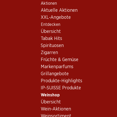
Aktionen
Table Of Content
Home
Weinshop
Wein Sortiment
Zum Hauptinhalt springen
Zum Inhaltsverzeichnis springen
Zum Hauptmenü springen
Aktuelle Aktionen
Pinotage - Rotwein
XXL-Angebote
Entdecken
Pinotage
Rotwein
Übersicht
Tabak Hits
Spirituosen
59.70
Zigarren
Flasche: 9.95
Früchte & Gemüse
Boschendal Pinotage
Sommelier Selection
Markenparfums
2021
Grillangebote
(3)
Produkte-Highlights
IP-SUISSE Produkte
Weinshop
Übersicht
Wein-Aktionen
1 Produkten
Weinsortiment