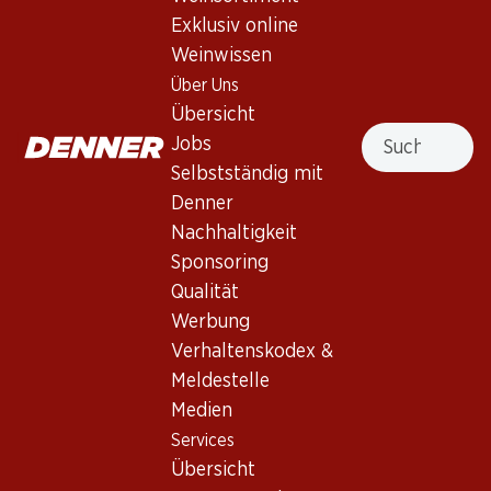
Exklusiv online
Weinwissen
Nach Oben
Über Uns
Übersicht
Suche
Jobs
Selbstständig mit
Newsletter
Denner
Nachhaltigkeit
Bleiben Sie mit dem Denner Newsletter immer auf dem
neusten Stand. Melden Sie sich jetzt an!
Sponsoring
Qualität
E-Mail Adresse
Jetzt anmelden
Werbung
Verhaltenskodex &
Meldestelle
Medien
Services
Filialen
Services
Übersicht
Filialsuche
Übersicht
Denner Woche abonnieren
Neue Standorte