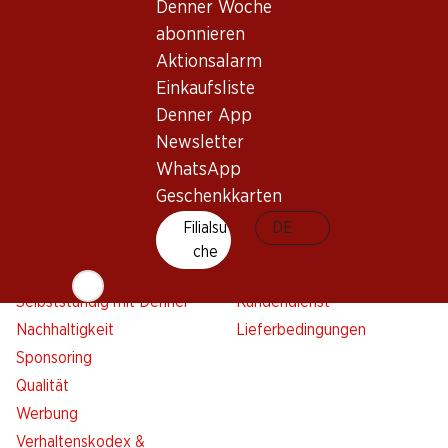
Denner Woche
Aktionsalarm
abonnieren
Einkaufsliste
Aktionsalarm
Denner App
Einkaufsliste
Newsletter
Denner App
WhatsApp
Newsletter
Geschenkkarten
WhatsApp
Geschenkkarten
Über uns
Kontakt & Hilfe
Filialsu
DE
Übersicht
FAQ
che
Jobs
Kontaktformular
Selbstständig mit Denner
Kundendienst
Nachhaltigkeit
Lieferbedingungen
Sponsoring
Qualität
Werbung
Verhaltenskodex &