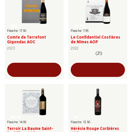
105.–
47.70
Flasche: 17.50
Flasche: 7.95
Comte de Terrefont
Le Confidentiel Costières
Gigondas AOC
de Nîmes AOP
2023
2022
(21)
89.70
81.–
Flasche: 14.95
Flasche: 13.50
Terroir La Baume Saint-
Hérésie Rouge Corbières