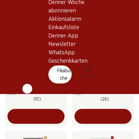
Denner Woche
(46)
(8)
abonnieren
Aktionsalarm
Einkaufsliste
Denner App
Newsletter
WhatsApp
Geschenkkarten
71.10
Filialsu
89.70
DE
Flasche: 11.85
Flasche: 14.95
che
Bio Château La Boutignane
Terroir La Baume Saint-
Rouge Corbières AOP
Paul Minervois AOP
2024
2021
(10)
(26)