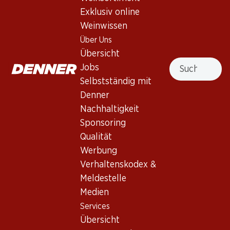
Exklusiv online
Weinwissen
17.70
209.70
Flasche: 2.95
Flasche: 34.95
Über Uns
Ombres Bleues
L’Oratoire des Papes
Übersicht
Grenache/Merlot Pays d’Oc
Châteauneuf-du-Pape AOC
Suche
IGP
Jobs
2025
2024
(39)
(587)
Selbstständig mit
Denner
Nachhaltigkeit
Sponsoring
Qualität
Werbung
Verhaltenskodex &
Meldestelle
89.70
51.–
Medien
Flasche: 14.95
Flasche: 8.50
Services
Big Red Beast Côtes
La Châsse Réserve Côtes-
Catalanes IGP
du-Rhône AOP
Übersicht
2023
2024