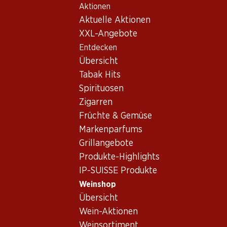
Aktionen
Table Of Content
Home
Weinshop
Wein Sortiment
Zum Hauptinhalt springen
Zum Inhaltsverzeichnis springen
Zum Hauptmenü springen
Aktuelle Aktionen
Grenache - Rotwein
XXL-Angebote
Entdecken
Grenache
Rotwein
Übersicht
Tabak Hits
Spirituosen
59.70
77.70
Zigarren
Flasche: 9.95
Flasche: 12.95
Früchte & Gemüse
Gérard Bertrand Narbo
Gérard Bertrand Cap Insula
Martius Réserve Coteaux de
Languedoc AOP
Markenparfums
Narbonne IGP
2021
2021
Grillangebote
(8)
(18)
Produkte-Highlights
IP-SUISSE Produkte
Weinshop
Übersicht
Wein-Aktionen
Weinsortiment