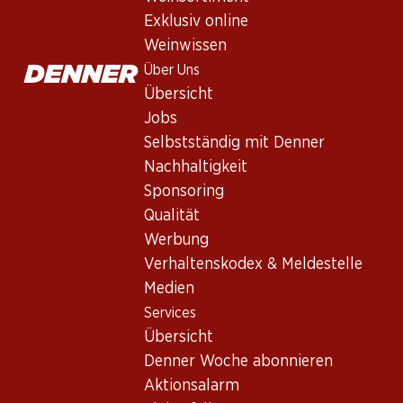
Exklusiv online
Weinwissen
Über Uns
Übersicht
Jobs
Selbstständig mit Denner
Newsletter
Nachhaltigkeit
Sponsoring
Bleiben Sie mit dem Denner Newsletter immer auf dem neusten
Qualität
E-Mail Adresse
Werbung
Verhaltenskodex & Meldestelle
Medien
Services
Services
Übersicht
Übersicht
Denner Woche abonnieren
Denner Woche abonnieren
Aktionsalarm
Aktionsalarm