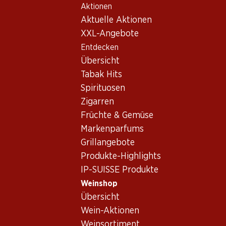
Aktionen
Table Of Content
Home
Weinshop
Wein Sortiment
Zum Hauptinhalt springen
Zum Inhaltsverzeichnis springen
Zum Hauptmenü springen
Aktuelle Aktionen
Cabernet Dorsa - Rotwein
XXL-Angebote
Entdecken
Cabernet Dorsa
Rotwein
Übersicht
Exklusiv online!
Tabak Hits
Spirituosen
77.70
419.70
Zigarren
Flasche: 12.95
Flasche: 69.95
Früchte & Gemüse
Staa Cuvée Noir
Château Trotte
AOC Schaffhausen
Vieille Saint-
Markenparfums
Emilion, AOC 1er
2025
2022
Grand Cru classé
Grillangebote
(26)
"B"
Produkte-Highlights
IP-SUISSE Produkte
Weinshop
Übersicht
Wein-Aktionen
Weinsortiment