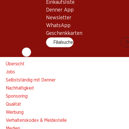
Einkaufsliste
Einkaufsliste
Denner App
Denner App
Newsletter
Newsletter
WhatsApp
WhatsApp
Geschenkkarten
Geschenkkarten
Filialsuche
D
Über uns
Übersicht
Jobs
Selbstständig mit Denner
Nachhaltigkeit
Sponsoring
Qualität
Werbung
Verhaltenskodex & Meldestelle
Medien