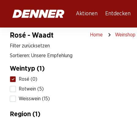
Table Of Content
Zum Hauptinhalt springen
Zum Inhaltsverzeichnis springen
Zum Hauptmenü springen
Aktionen
Entdecken
Rosé - Waadt
Home
Weinshop
Filter zurücksetzen
Sortieren: Unsere Empfehlung
Weintyp (1)
Rosé (0)
Rotwein (5)
Weisswein (15)
Region (1)