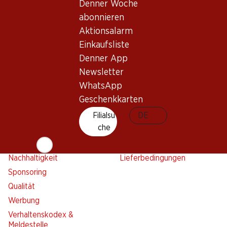
Aktionsalarm
Denner Woche
Einkaufsliste
abonnieren
Denner App
Aktionsalarm
Newsletter
Einkaufsliste
Denner App
WhatsApp
Newsletter
Geschenkkarten
WhatsApp
Geschenkkarten
Über uns
Kontakt & Hilfe
Übersicht
Filialsu
FAQ
DE
che
Jobs
Kontaktformular
Selbstständig mit Denner
Kundendienst
Nachhaltigkeit
Lieferbedingungen
Sponsoring
Qualität
Werbung
Verhaltenskodex &
Meldestelle