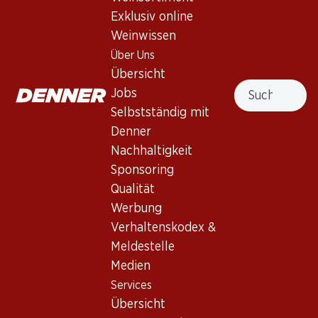
Exklusiv online
Nach Oben
Weinwissen
Über Uns
Übersicht
Suche
Jobs
Newsletter
Selbstständig mit
Denner
Bleiben Sie mit dem Denner Newsletter immer auf dem
Nachhaltigkeit
neusten Stand. Melden Sie sich jetzt an!
Sponsoring
E-Mail Adresse
Qualität
Jetzt anmelden
Werbung
Verhaltenskodex &
Meldestelle
Services
Filialen
Medien
Übersicht
Filialsuche
Services
Denner Woche abonnieren
Neue Standorte
Übersicht