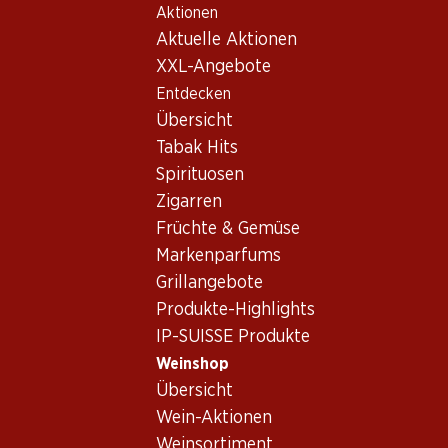
Aktionen
Table Of Content
Home
Weinshop
Wein Sortiment
Zum Hauptinhalt springen
Zum Inhaltsverzeichnis springen
Zum Hauptmenü springen
Aktuelle Aktionen
Rosé - Beiras
XXL-Angebote
Entdecken
Beiras
Rosé
Übersicht
Tabak Hits
Spirituosen
29.70
Zigarren
Flasche: 4.95
Früchte & Gemüse
Messias Rosé Vinho
Regional Beiras
Markenparfums
(17)
Grillangebote
Produkte-Highlights
IP-SUISSE Produkte
Weinshop
Übersicht
1 Produkten
Wein-Aktionen
Weinsortiment