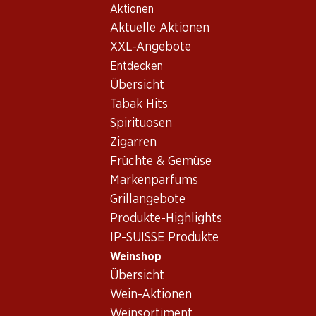
Aktionen
Table Of Content
Home
Weinshop
Wein Sortiment
Zum Hauptinhalt springen
Zum Inhaltsverzeichnis springen
Zum Hauptmenü springen
Aktuelle Aktionen
Negroamaro - Rosé
XXL-Angebote
Entdecken
Negroamaro
Rosé
Übersicht
Tabak Hits
Spirituosen
47.70
Zigarren
Flasche: 7.95
Früchte & Gemüse
Epicuro Rosato Puglia IGP
2025
Markenparfums
(267)
Grillangebote
Produkte-Highlights
IP-SUISSE Produkte
Weinshop
Übersicht
1 Produkten
Wein-Aktionen
Weinsortiment