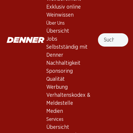
Exklusiv online
Nach Oben
Weinwissen
Über Uns
Übersicht
Suche
Jobs
Newsletter
Selbstständig mit
Denner
Bleiben Sie mit dem Denner Newsletter immer auf dem
Nachhaltigkeit
neusten Stand. Melden Sie sich jetzt an!
Sponsoring
E-Mail Adresse
Qualität
Jetzt anmelden
Werbung
Verhaltenskodex &
Meldestelle
Services
Filialen
Medien
Übersicht
Filialsuche
Services
Denner Woche abonnieren
Neue Standorte
Übersicht