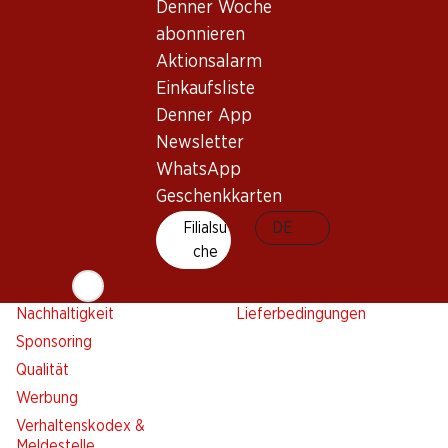
Aktionsalarm
Denner Woche
Einkaufsliste
abonnieren
Aktionsalarm
Denner App
Einkaufsliste
Newsletter
Denner App
WhatsApp
Newsletter
Geschenkkarten
WhatsApp
Geschenkkarten
Über uns
Kontakt & Hilfe
Filialsu
DE
Übersicht
FAQ
che
Jobs
Kontaktformular
Selbstständig mit Denner
Kundendienst
Nachhaltigkeit
Lieferbedingungen
Sponsoring
Qualität
Werbung
Verhaltenskodex &
Meldestelle