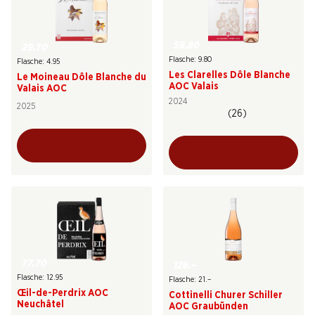
58.80
29.70
Flasche: 9.80
Flasche: 4.95
Les Clarelles Dôle Blanche
Le Moineau Dôle Blanche du
AOC Valais
Valais AOC
2024
2025
(26)
77.70
126.–
Flasche: 12.95
Flasche: 21.–
Œil-de-Perdrix AOC
Cottinelli Churer Schiller
Neuchâtel
AOC Graubünden