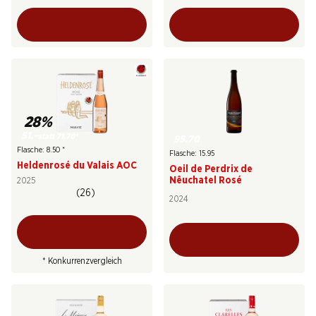
28%
51.–
statt 71.70
*
95.70
Flasche: 8.50
*
Flasche: 15.95
Heldenrosé du Valais AOC
Oeil de Perdrix de
Nêuchatel Rosé
2025
(26)
2024
* Konkurrenzvergleich