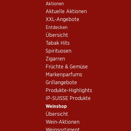
Aktionen
Table Of Content
Home
Weinshop
Wein Sortiment
Zum Hauptinhalt springen
Zum Inhaltsverzeichnis springen
Zum Hauptmenü springen
Aktuelle Aktionen
Rosé - Portugal
XXL-Angebote
Entdecken
Portugal
Rosé
Übersicht
Tabak Hits
31%
Spirituosen
29.70
24.60
statt 35.70
Zigarren
Flasche: 4.95
Flasche: 4.10 statt 5.95
Früchte & Gemüse
Messias Rosé Vinho
Mateus Rosé
Regional Beiras
Markenparfums
(194)
(17)
Grillangebote
Produkte-Highlights
IP-SUISSE Produkte
Weinshop
Übersicht
2 Produkten
Wein-Aktionen
Weinsortiment