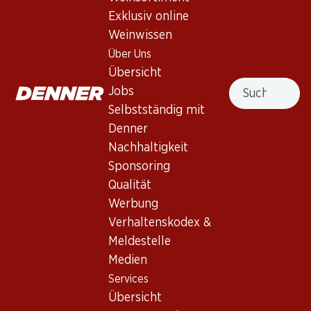
Exklusiv online
Nach Oben
Weinwissen
Über Uns
Übersicht
Suche
Jobs
Newsletter
Selbstständig mit
Denner
Bleiben Sie mit dem Denner Newsletter immer auf dem
Nachhaltigkeit
neusten Stand. Melden Sie sich jetzt an!
Sponsoring
E-Mail Adresse
Qualität
Jetzt anmelden
Werbung
Verhaltenskodex &
Meldestelle
Services
Filialen
Medien
Übersicht
Filialsuche
Services
Denner Woche abonnieren
Neue Standorte
Übersicht