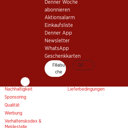
Aktionsalarm
Denner Woche
Einkaufsliste
abonnieren
Denner App
Aktionsalarm
Newsletter
Einkaufsliste
Denner App
WhatsApp
Newsletter
Geschenkkarten
WhatsApp
Geschenkkarten
Über uns
Kontakt & Hilfe
Übersicht
Filialsu
FAQ
DE
che
Jobs
Kontaktformular
Selbstständig mit Denner
Kundendienst
Nachhaltigkeit
Lieferbedingungen
Sponsoring
Qualität
Werbung
Verhaltenskodex &
Meldestelle