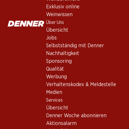
Exklusiv online
Weinwissen
Über Uns
Übersicht
Jobs
Selbstständig mit Denner
Newsletter
Nachhaltigkeit
Sponsoring
Bleiben Sie mit dem Denner Newsletter immer auf dem neusten
Qualität
E-Mail Adresse
Werbung
Verhaltenskodex & Meldestelle
Medien
Services
Services
Übersicht
Übersicht
Denner Woche abonnieren
Denner Woche abonnieren
Aktionsalarm
Aktionsalarm