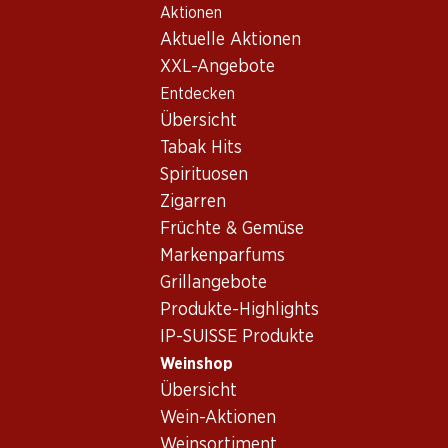
Aktionen
Table Of Content
Home
Weinshop
Wein Sortiment
Zum Hauptinhalt springen
Zum Inhaltsverzeichnis springen
Zum Hauptmenü springen
Aktuelle Aktionen
Chasselas, Westschweiz
XXL-Angebote
Entdecken
Chasselas
Westschweiz
Übersicht
Tabak Hits
Spirituosen
23.70
11.70
Zigarren
Flasche: 3.95
Flasche: 1.95
Früchte & Gemüse
La Bergerade
Les Glycines
Chasselas Romand
Chasselas Romand
Markenparfums
Vin de Pays
2025
(12)
Grillangebote
(77)
Produkte-Highlights
IP-SUISSE Produkte
Weinshop
Übersicht
Wein-Aktionen
Weinsortiment