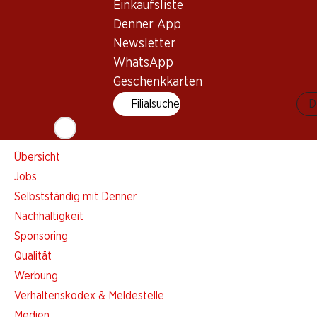
Einkaufsliste
Einkaufsliste
Denner App
Denner App
Newsletter
Newsletter
WhatsApp
WhatsApp
Geschenkkarten
Geschenkkarten
Filialsuche
D
Über uns
Übersicht
Jobs
Selbstständig mit Denner
Nachhaltigkeit
Sponsoring
Qualität
Werbung
Verhaltenskodex & Meldestelle
Medien