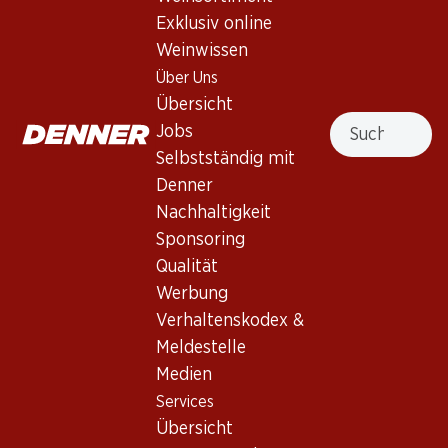
Exklusiv online
28%
Weinwissen
51.–
34.80
statt 71.70
*
Flasche: 8.50
*
Flasche: 5.80
Über Uns
Heldenrosé du Valais AOC
Le Moineau Dôle Blanche du
Übersicht
Valais AOC
2025
Suche
Jobs
(26)
2025
(50)
Selbstständig mit
Denner
Nachhaltigkeit
* Konkurrenzvergleich
Sponsoring
Qualität
Werbung
Verhaltenskodex &
Meldestelle
Medien
58.80
29.70
Flasche: 9.80
Flasche: 4.95
Services
Les Clarelles Dôle Blanche
Le Moineau Dôle Blanche du
Übersicht
AOC Valais
Valais AOC