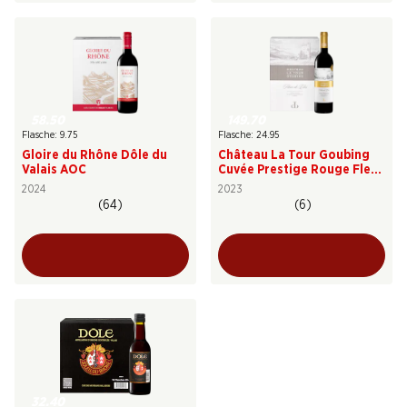
58.50
149.70
Flasche: 9.75
Flasche: 24.95
Gloire du Rhône Dôle du
Château La Tour Goubing
Valais AOC
Cuvée Prestige Rouge Fleur
de Clos AOC Valais
2024
2023
(64)
(6)
32.40