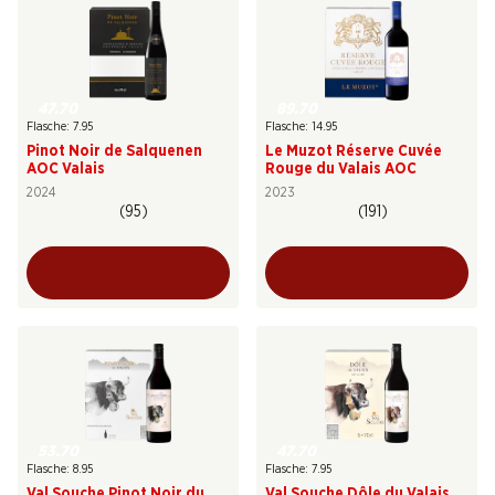
47.70
89.70
Flasche: 7.95
Flasche: 14.95
Pinot Noir de Salquenen
Le Muzot Réserve Cuvée
AOC Valais
Rouge du Valais AOC
2024
2023
(95)
(191)
53.70
47.70
Flasche: 8.95
Flasche: 7.95
Val Souche Pinot Noir du
Val Souche Dôle du Valais