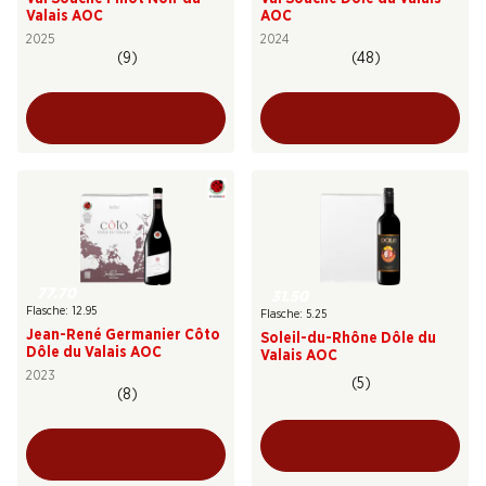
Valais AOC
AOC
2025
2024
(9)
(48)
77.70
31.50
Flasche: 12.95
Flasche: 5.25
Jean-René Germanier Côto
Soleil-du-Rhône Dôle du
Dôle du Valais AOC
Valais AOC
2023
(5)
(8)