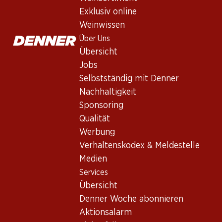
Exklusiv online
Weinwissen
Über Uns
Übersicht
Jobs
Selbstständig mit Denner
Newsletter
Nachhaltigkeit
Sponsoring
Bleiben Sie mit dem Denner Newsletter immer auf dem neusten
Qualität
E-Mail Adresse
Werbung
Verhaltenskodex & Meldestelle
Medien
Services
Services
Übersicht
Übersicht
Denner Woche abonnieren
Denner Woche abonnieren
Aktionsalarm
Aktionsalarm