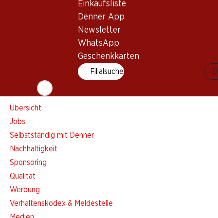
Einkaufsliste
Einkaufsliste
Denner App
Denner App
Newsletter
Newsletter
WhatsApp
WhatsApp
Geschenkkarten
Geschenkkarten
Filialsuche
D
Über uns
Übersicht
Jobs
Selbstständig mit Denner
Nachhaltigkeit
Sponsoring
Qualität
Werbung
Verhaltenskodex & Meldestelle
Medien