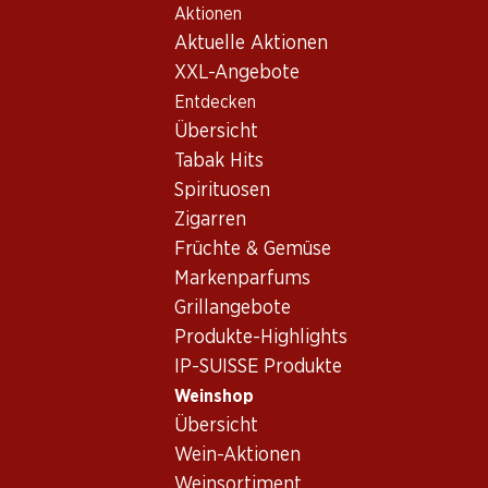
Aktionen
Table Of Content
Home
Weinshop
Wein Sortiment
Zum Hauptinhalt springen
Zum Inhaltsverzeichnis springen
Zum Hauptmenü springen
Aktuelle Aktionen
Garanoir, Waadt
XXL-Angebote
Entdecken
Garanoir
Waadt
Übersicht
Tabak Hits
Spirituosen
59.70
59.70
Zigarren
Flasche: 9.95
Flasche: 9.95
Früchte & Gemüse
Gamaret/Garanoir
Domaine de
Assemblage AOC
Valmont Rouge
Markenparfums
Vaud
Grand Cru Morges
2024
2024
AOC La Côte
Grillangebote
(47)
(119)
Produkte-Highlights
IP-SUISSE Produkte
Weinshop
Übersicht
Wein-Aktionen
Weinsortiment