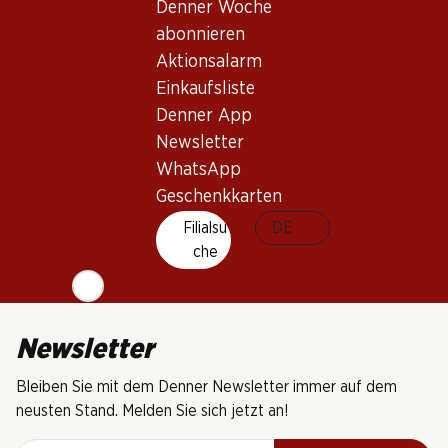
Denner Woche
(29)
abonnieren
Aktionsalarm
Einkaufsliste
Denner App
Newsletter
5 Produkten
WhatsApp
Geschenkkarten
Nach Oben
Filialsu
DE
che
Newsletter
Bleiben Sie mit dem Denner Newsletter immer auf dem
neusten Stand. Melden Sie sich jetzt an!