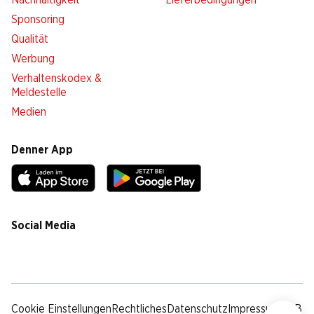
Nachhaltigkeit
Lieferbedingungen
Sponsoring
Qualität
Werbung
Verhaltenskodex &
Meldestelle
Medien
Denner App
Social Media
facebook
instagram
youtube
linkedin
tiktok
Cookie Einstellungen
Rechtliches
Datenschutz
Impressum
AGB