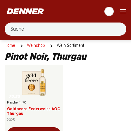
Table Of Content
Zum Hauptinhalt springen
Zum Inhaltsverzeichnis springen
Zum Hauptmenü springen
Suche
Pinot Noir
Thurgau
Home
Weinshop
Wein Sortiment
Pinot Noir, Thurgau
70.20
Flasche: 11.70
Goldbeere Federweiss AOC
Thurgau
2025