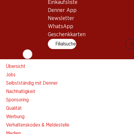
Einkaufsliste
Einkaufsliste
Denner App
Denner App
Newsletter
Newsletter
WhatsApp
WhatsApp
Geschenkkarten
Geschenkkarten
Filialsuche
D
Über uns
Übersicht
Jobs
Selbstständig mit Denner
Nachhaltigkeit
Sponsoring
Qualität
Werbung
Verhaltenskodex & Meldestelle
Medien