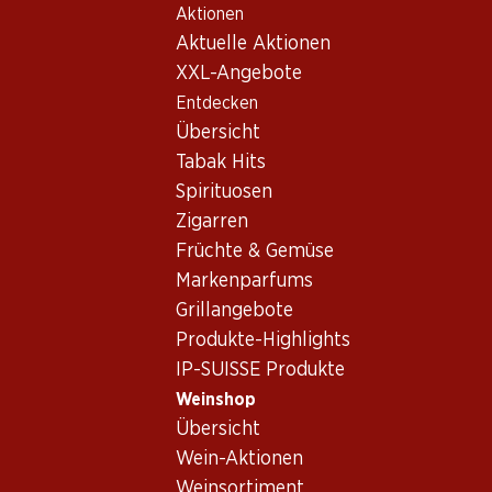
Aktionen
Table Of Content
Home
Weinshop
Wein Sortiment
Zum Hauptinhalt springen
Zum Inhaltsverzeichnis springen
Zum Hauptmenü springen
Aktuelle Aktionen
Syrah, Setúbal
XXL-Angebote
Entdecken
Syrah
Setúbal
Übersicht
Tabak Hits
Spirituosen
41.70
Zigarren
Flasche: 6.95
Früchte & Gemüse
JP Azeitão Tinto
Vinho Regional
Markenparfums
Península de
2025
Setúbal
Grillangebote
(35)
Produkte-Highlights
IP-SUISSE Produkte
Weinshop
Übersicht
Wein-Aktionen
Weinsortiment