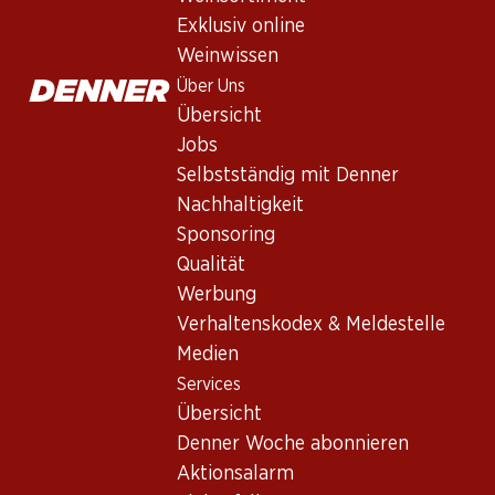
Exklusiv online
Weinwissen
Über Uns
Übersicht
Jobs
Selbstständig mit Denner
Newsletter
Nachhaltigkeit
Sponsoring
Bleiben Sie mit dem Denner Newsletter immer auf dem neusten
Qualität
E-Mail Adresse
Werbung
Verhaltenskodex & Meldestelle
Medien
Services
Services
Übersicht
Übersicht
Denner Woche abonnieren
Denner Woche abonnieren
Aktionsalarm
Aktionsalarm