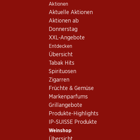
Aktionen
Table Of Content
Home
Weinshop
Wein Sortiment
Zum Hauptinhalt springen
Zum Inhaltsverzeichnis springen
Zum Hauptmenü springen
Aktuelle Aktionen
Cinsault, Provence
Aktionen ab
Donnerstag
Cinsault
Provence
XXL-Angebote
Entdecken
Übersicht
47.70
77.70
Tabak Hits
Flasche: 7.95
Flasche: 12.95
Spirituosen
Céline Rosé Côtes de
Studio by Miraval Rosé
Provence AOC
Méditerranée IGP
Zigarren
2025
2025
Früchte & Gemüse
(29)
Markenparfums
Grillangebote
Produkte-Highlights
IP-SUISSE Produkte
Weinshop
Exklusiv online!
Exklusiv online!
Übersicht