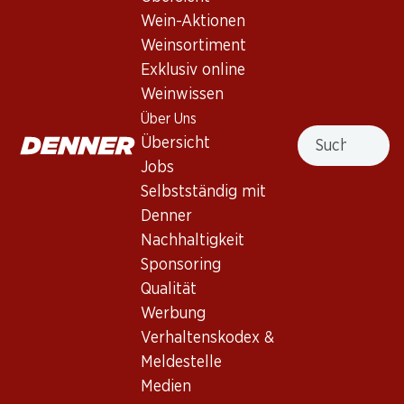
Wein-Aktionen
Weinsortiment
116.70
107.70
Flasche: 19.45
Flasche: 17.95
Exklusiv online
Miraval Rosé Côtes de
Domaines Ott by Ott Côtes
Weinwissen
Provence AOC
de Provence AOC
2025
Über Uns
2024
Suche
(13)
Übersicht
Jobs
Selbstständig mit
Denner
Nachhaltigkeit
4 Produkten
Sponsoring
Qualität
Werbung
Nach Oben
Verhaltenskodex &
Meldestelle
Medien