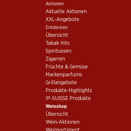
Aktionen
Table Of Content
Home
Weinshop
Wein Sortiment
Zum Hauptinhalt springen
Zum Inhaltsverzeichnis springen
Zum Hauptmenü springen
Aktuelle Aktionen
Tinta Roriz (Tempranillo),
XXL-Angebote
Lissabon
Entdecken
Tinta Roriz (Tempranillo)
Lissabon
Übersicht
Tabak Hits
Spirituosen
Zigarren
Früchte & Gemüse
21.60
Flasche: 3.60
Markenparfums
Caravela Vinho Regional
Grillangebote
Lisboa
2025
Produkte-Highlights
(18)
IP-SUISSE Produkte
Weinshop
Übersicht
Wein-Aktionen
Weinsortiment