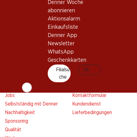
Übersicht
Filialsuche
Denner Woche
Denner Woche abonnieren
Neue Standorte
abonnieren
Aktionsalarm
Aktionsalarm
Einkaufsliste
Einkaufsliste
Denner App
Denner App
Newsletter
Newsletter
WhatsApp
WhatsApp
Geschenkkarten
Geschenkkarten
Filialsu
DE
che
Über uns
Kontakt & Hilfe
Übersicht
FAQ
Jobs
Kontaktformular
Selbstständig mit Denner
Kundendienst
Nachhaltigkeit
Lieferbedingungen
Sponsoring
Qualität