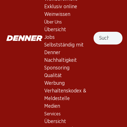
1 Produkten
Exklusiv online
Weinwissen
Über Uns
Nach Oben
Übersicht
Suche
Jobs
Selbstständig mit
Denner
Newsletter
Nachhaltigkeit
Sponsoring
Bleiben Sie mit dem Denner Newsletter immer auf dem
Qualität
neusten Stand. Melden Sie sich jetzt an!
Werbung
E-Mail Adresse
Verhaltenskodex &
Jetzt anmelden
Meldestelle
Medien
Services
Services
Filialen
Übersicht