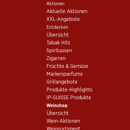
Aktionen
Table Of Content
Home
Weinshop
Wein Sortiment
Zum Hauptinhalt springen
Zum Inhaltsverzeichnis springen
Zum Hauptmenü springen
Aktuelle Aktionen
Tempranillo, La Mancha
XXL-Angebote
Entdecken
Tempranillo
La Mancha
Übersicht
Exklusiv online!
Tabak Hits
Spirituosen
71.70
Zigarren
Flasche: 11.95
Früchte & Gemüse
El Vínculo Crianza
2020
Markenparfums
Grillangebote
Produkte-Highlights
IP-SUISSE Produkte
Weinshop
Übersicht
Wein-Aktionen
Weinsortiment