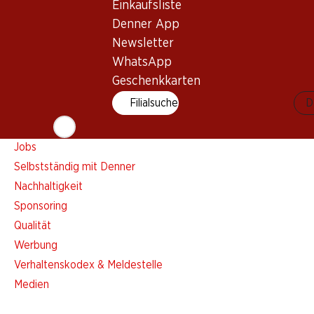
Einkaufsliste
Denner App
Denner App
Newsletter
Newsletter
WhatsApp
WhatsApp
Geschenkkarten
Geschenkkarten
Filialsuche
D
Über uns
Übersicht
Jobs
Selbstständig mit Denner
Nachhaltigkeit
Sponsoring
Qualität
Werbung
Verhaltenskodex & Meldestelle
Medien