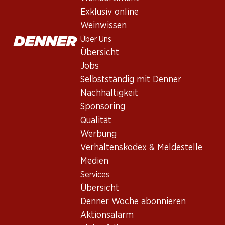
Exklusiv online
Weinwissen
Über Uns
Übersicht
Jobs
Newsletter
Selbstständig mit Denner
Bleiben Sie mit dem Denner Newsletter immer auf dem neusten
Nachhaltigkeit
Sponsoring
E-Mail Adresse
Qualität
Werbung
Verhaltenskodex & Meldestelle
Services
Medien
Services
Übersicht
Übersicht
Denner Woche abonnieren
Denner Woche abonnieren
Aktionsalarm
Aktionsalarm
Einkaufsliste