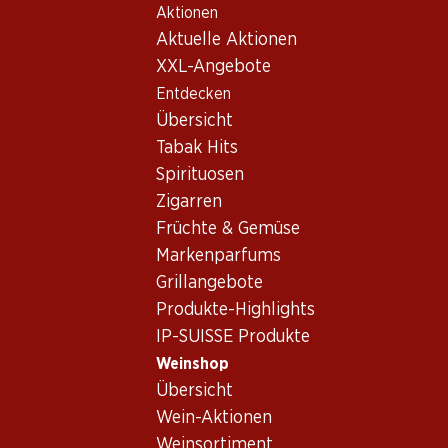
Aktionen
Table Of Content
Home
Weinshop
Wein Sortiment
Zum Hauptinhalt springen
Zum Inhaltsverzeichnis springen
Zum Hauptmenü springen
Aktuelle Aktionen
Pinot Blanc, Elsass
XXL-Angebote
Entdecken
Pinot Blanc
Elsass
Übersicht
Tabak Hits
Spirituosen
53.70
Zigarren
Flasche: 8.95
Früchte & Gemüse
Cave de Turckheim Brut
Crémant d’Alsace AOC
Markenparfums
(78)
Grillangebote
Produkte-Highlights
IP-SUISSE Produkte
Weinshop
Übersicht
1 Produkten
Wein-Aktionen
Weinsortiment