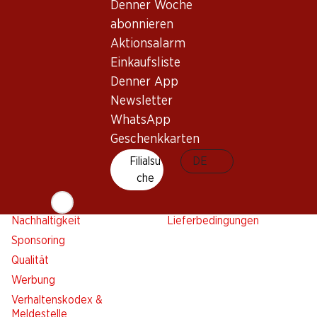
Aktionsalarm
Denner Woche
Einkaufsliste
abonnieren
Denner App
Aktionsalarm
Newsletter
Einkaufsliste
Denner App
WhatsApp
Newsletter
Geschenkkarten
WhatsApp
Geschenkkarten
Über uns
Kontakt & Hilfe
Übersicht
Filialsu
FAQ
DE
che
Jobs
Kontaktformular
Selbstständig mit Denner
Kundendienst
Nachhaltigkeit
Lieferbedingungen
Sponsoring
Qualität
Werbung
Verhaltenskodex &
Meldestelle