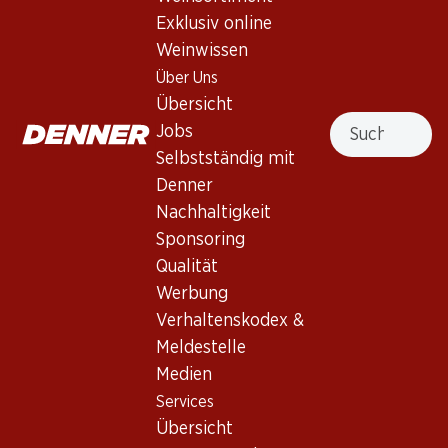
Exklusiv online
Nach Oben
Weinwissen
Über Uns
Übersicht
Suche
Jobs
Newsletter
Selbstständig mit
Denner
Bleiben Sie mit dem Denner Newsletter immer auf dem
Nachhaltigkeit
neusten Stand. Melden Sie sich jetzt an!
Sponsoring
E-Mail Adresse
Qualität
Jetzt anmelden
Werbung
Verhaltenskodex &
Meldestelle
Services
Filialen
Medien
Übersicht
Filialsuche
Services
Denner Woche abonnieren
Neue Standorte
Übersicht