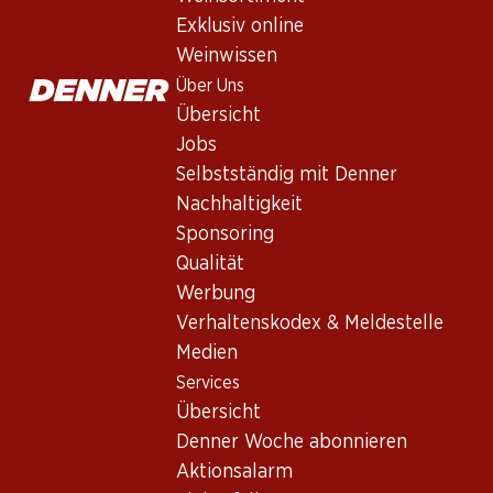
Exklusiv online
Weinwissen
Über Uns
Übersicht
Jobs
Selbstständig mit Denner
Newsletter
Nachhaltigkeit
Sponsoring
Bleiben Sie mit dem Denner Newsletter immer auf dem neusten
Qualität
E-Mail Adresse
Werbung
Verhaltenskodex & Meldestelle
Medien
Services
Services
Übersicht
Übersicht
Denner Woche abonnieren
Denner Woche abonnieren
Aktionsalarm
Aktionsalarm