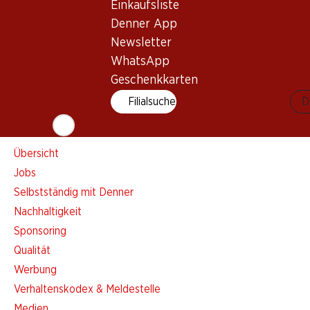
Einkaufsliste
Einkaufsliste
Denner App
Denner App
Newsletter
Newsletter
WhatsApp
WhatsApp
Geschenkkarten
Geschenkkarten
Filialsuche
D
Über uns
Übersicht
Jobs
Selbstständig mit Denner
Nachhaltigkeit
Sponsoring
Qualität
Werbung
Verhaltenskodex & Meldestelle
Medien