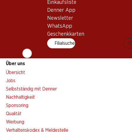
Einkaufsliste
Aktionsalarm
Denner App
Einkaufsliste
Newsletter
Denner App
WhatsApp
Newsletter
Geschenkkarten
WhatsApp
Filialsuche
D
Geschenkkarten
Über uns
Übersicht
Jobs
Selbstständig mit Denner
Nachhaltigkeit
Sponsoring
Qualität
Werbung
Verhaltenskodex & Meldestelle