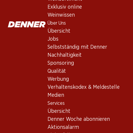
Exklusiv online
Weinwissen
Über Uns
Übersicht
Jobs
Selbstständig mit Denner
Nachhaltigkeit
Newsletter
Sponsoring
Bleiben Sie mit dem Denner Newsletter immer auf dem neusten
Qualität
Werbung
E-Mail Adresse
Verhaltenskodex & Meldestelle
Medien
Services
Übersicht
Services
Denner Woche abonnieren
Übersicht
Aktionsalarm
Denner Woche abonnieren