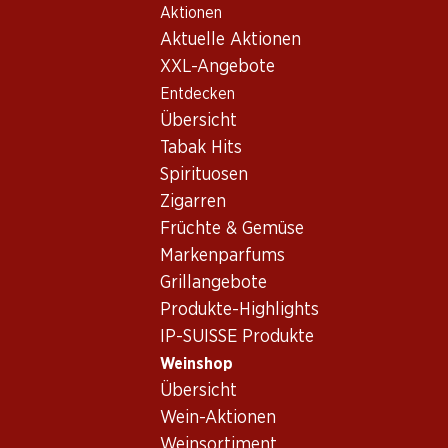
Aktionen
Table Of Content
Home
Weinshop
Wein Sortiment
Zum Hauptinhalt springen
Zum Inhaltsverzeichnis springen
Zum Hauptmenü springen
Aktuelle Aktionen
Malvasia, Apulien
XXL-Angebote
Entdecken
Malvasia
Apulien
Übersicht
Tabak Hits
Spirituosen
111.60
Zigarren
Flasche: 18.60
Früchte & Gemüse
Selvarossa Salice
Salentino DOP
Markenparfums
Riserva
2021
Grillangebote
(391)
Produkte-Highlights
IP-SUISSE Produkte
Weinshop
Übersicht
Wein-Aktionen
Weinsortiment