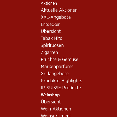
Aktionen
Table Of Content
Home
Weinshop
Wein Sortiment
Zum Hauptinhalt springen
Zum Inhaltsverzeichnis springen
Zum Hauptmenü springen
Aktuelle Aktionen
Alicante Bouschet, Alentejo
XXL-Angebote
Entdecken
Alicante Bouschet
Alentejo
Übersicht
Tabak Hits
Spirituosen
35.70
59.70
Zigarren
Flasche: 5.95
Flasche: 9.95
Früchte & Gemüse
Guarda Rios Vinho Tinto
Guarda Rios Gold Edition
Regional Alentejano
Vinho Tinto Regional
Markenparfums
Alentejano
2024
2024
Grillangebote
(25)
(8)
Produkte-Highlights
IP-SUISSE Produkte
Weinshop
Übersicht
Wein-Aktionen
2 Produkten
Weinsortiment