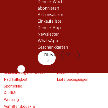
Denner Woche
Aktionsalarm
abonnieren
Einkaufsliste
Aktionsalarm
Denner App
Einkaufsliste
Newsletter
Denner App
WhatsApp
Newsletter
Geschenkkarten
WhatsApp
Geschenkkarten
Über uns
Kontakt & Hilfe
Filialsu
DE
Übersicht
FAQ
che
Jobs
Kontaktformular
Selbstständig mit Denner
Kundendienst
Nachhaltigkeit
Lieferbedingungen
Sponsoring
Qualität
Werbung
Verhaltenskodex &