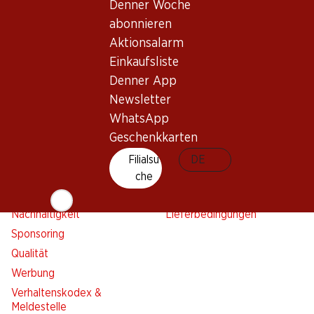
Denner Woche
Einkaufsliste
abonnieren
Denner App
Aktionsalarm
Newsletter
Einkaufsliste
WhatsApp
Denner App
Geschenkkarten
Newsletter
WhatsApp
Über uns
Kontakt & Hilfe
Geschenkkarten
Übersicht
FAQ
Filialsu
DE
Jobs
Kontaktformular
che
Selbstständig mit Denner
Kundendienst
Nachhaltigkeit
Lieferbedingungen
Sponsoring
Qualität
Werbung
Verhaltenskodex &
Meldestelle