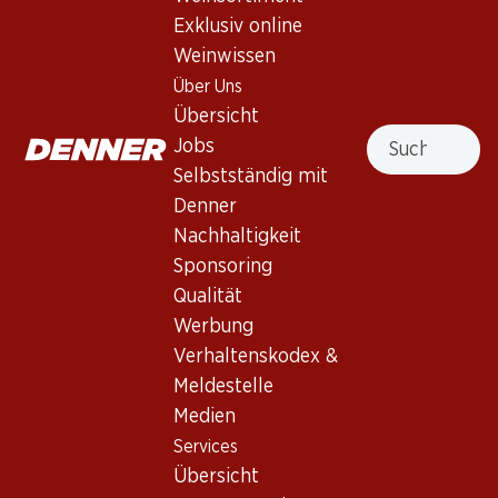
Exklusiv online
Nach Oben
Weinwissen
Über Uns
Übersicht
Suche
Jobs
Newsletter
Selbstständig mit
Denner
Bleiben Sie mit dem Denner Newsletter immer auf dem
Nachhaltigkeit
neusten Stand. Melden Sie sich jetzt an!
Sponsoring
E-Mail Adresse
Jetzt anmelden
Qualität
Werbung
Verhaltenskodex &
Meldestelle
Services
Filialen
Medien
Übersicht
Filialsuche
Services
Denner Woche abonnieren
Neue Standorte
Übersicht
Aktionsalarm