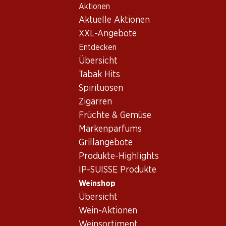
Aktionen
Table Of Content
Home
Weinshop
Wein Sortiment
Zum Hauptinhalt springen
Zum Inhaltsverzeichnis springen
Zum Hauptmenü springen
Aktuelle Aktionen
Riesling-Silvaner, Aargau
XXL-Angebote
Entdecken
Riesling-Silvaner
Aargau
Übersicht
Tabak Hits
Spirituosen
81.–
Zigarren
Flasche: 13.50
Früchte & Gemüse
Tegerfelden Riesling-
Silvaner AOC Aargau
Markenparfums
2024
Grillangebote
Produkte-Highlights
IP-SUISSE Produkte
Weinshop
Übersicht
1 Produkten
Wein-Aktionen
Weinsortiment