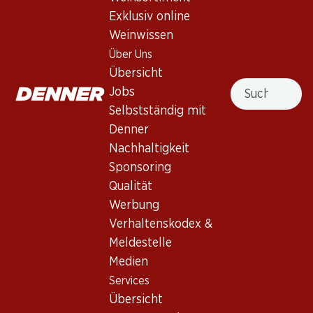
Exklusiv online
Weinwissen
Nach Oben
Über Uns
Übersicht
Suche
Jobs
Selbstständig mit
Newsletter
Denner
Nachhaltigkeit
Bleiben Sie mit dem Denner Newsletter immer auf dem
Sponsoring
neusten Stand. Melden Sie sich jetzt an!
Qualität
E-Mail Adresse
Werbung
Jetzt anmelden
Verhaltenskodex &
Meldestelle
Medien
Services
Filialen
Services
Übersicht
Filialsuche
Übersicht