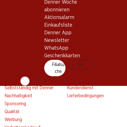
Denner Woche abonnieren
Neue Standorte
Denner Woche
Aktionsalarm
abonnieren
Einkaufsliste
Aktionsalarm
Denner App
Einkaufsliste
Newsletter
Denner App
WhatsApp
Newsletter
WhatsApp
Geschenkkarten
Geschenkkarten
Über uns
Kontakt & Hilfe
Filialsu
DE
che
Übersicht
FAQ
Jobs
Kontaktformular
Selbstständig mit Denner
Kundendienst
Nachhaltigkeit
Lieferbedingungen
Sponsoring
Qualität
Werbung