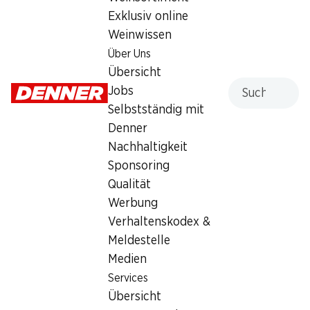
Exklusiv online
Weinwissen
Services
Filialen
Über Uns
Übersicht
Filialsuche
Übersicht
Denner Woche abonnieren
Neue Standorte
Suche
Jobs
Aktionsalarm
Selbstständig mit
Einkaufsliste
Denner
Denner App
Nachhaltigkeit
Newsletter
Sponsoring
WhatsApp
Qualität
Geschenkkarten
Werbung
Verhaltenskodex &
Über uns
Kontakt & Hilfe
Meldestelle
Übersicht
FAQ
Medien
Jobs
Kontaktformular
Services
Selbstständig mit Denner
Kundendienst
Übersicht