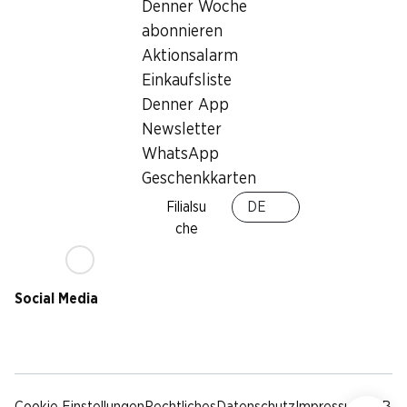
Nachhaltigkeit
Denner Woche
Lieferbedingungen
abonnieren
Sponsoring
Aktionsalarm
Qualität
Einkaufsliste
Werbung
Denner App
Verhaltenskodex &
Meldestelle
Newsletter
Medien
WhatsApp
Geschenkkarten
Denner App
Filialsu
DE
che
Social Media
facebook
instagram
youtube
linkedin
tiktok