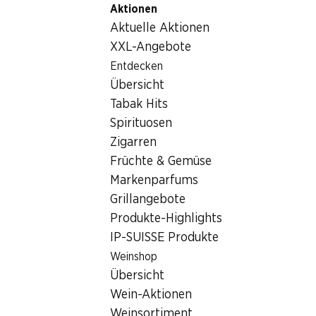
Aktionen
Table Of Content
Home
Getränke
Sonstiges
Zum Hauptinhalt springen
Zum Inhaltsverzeichnis springen
Zum Hauptmenü springen
Aktuelle Aktionen
Sonstiges
XXL-Angebote
Entdecken
Sonstiges
Hoppala, keine Produkte verfügbar mit den gewählten
Übersicht
Kriterien...
Tabak Hits
Spirituosen
Filter zurücksetzen
Zigarren
Früchte & Gemüse
Markenparfums
Grillangebote
Newsletter
Produkte-Highlights
IP-SUISSE Produkte
Bleiben Sie mit dem Denner Newsletter immer auf dem
neusten Stand. Melden Sie sich jetzt an!
Weinshop
Übersicht
E-Mail Adresse
Jetzt anmelden
Wein-Aktionen
Weinsortiment