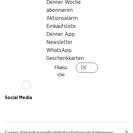
Nachhaltigkeit
Denner Woche
Lieferbedingungen
abonnieren
Sponsoring
Aktionsalarm
Qualität
Einkaufsliste
Werbung
Denner App
Verhaltenskodex &
Meldestelle
Newsletter
Medien
WhatsApp
Geschenkkarten
Denner App
Filialsu
DE
che
Social Media
facebook
instagram
youtube
linkedin
tiktok