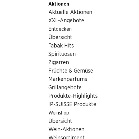
Aktionen
Table Of Content
Home
Getränke
Sonstiges
Zum Hauptinhalt springen
Zum Inhaltsverzeichnis springen
Zum Hauptmenü springen
Aktuelle Aktionen
Sonstiges
XXL-Angebote
Entdecken
Sonstiges
Hoppala, keine Produkte verfügbar mit den gewählten
Übersicht
Kriterien...
Tabak Hits
Spirituosen
Filter zurücksetzen
Zigarren
Früchte & Gemüse
Markenparfums
Grillangebote
Newsletter
Produkte-Highlights
IP-SUISSE Produkte
Bleiben Sie mit dem Denner Newsletter immer auf dem
neusten Stand. Melden Sie sich jetzt an!
Weinshop
Übersicht
E-Mail Adresse
Jetzt anmelden
Wein-Aktionen
Weinsortiment