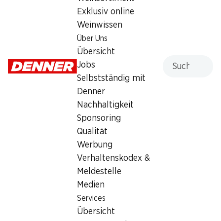
Exklusiv online
Weinwissen
Services
Filialen
Über Uns
Übersicht
Filialsuche
Übersicht
Denner Woche abonnieren
Neue Standorte
Suche
Jobs
Aktionsalarm
Selbstständig mit
Einkaufsliste
Denner
Denner App
Nachhaltigkeit
Newsletter
Sponsoring
WhatsApp
Qualität
Geschenkkarten
Werbung
Verhaltenskodex &
Über uns
Kontakt & Hilfe
Meldestelle
Übersicht
FAQ
Medien
Jobs
Kontaktformular
Services
Selbstständig mit Denner
Kundendienst
Übersicht