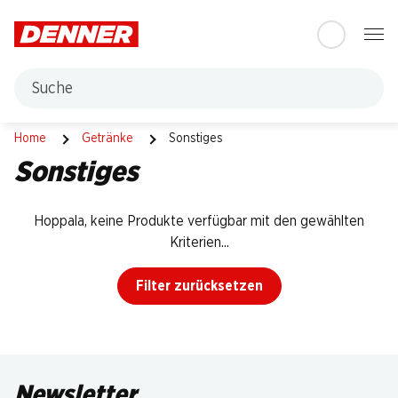
Table Of Content
Zum Hauptinhalt springen
Zum Inhaltsverzeichnis springen
Zum Hauptmenü springen
Suche
Sonstiges
Home
Getränke
Sonstiges
Sonstiges
Hoppala, keine Produkte verfügbar mit den gewählten
Kriterien...
Filter zurücksetzen
Newsletter