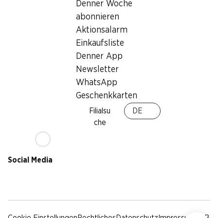
Nachhaltigkeit
Denner Woche
Lieferbedingungen
abonnieren
Sponsoring
Aktionsalarm
Qualität
Einkaufsliste
Werbung
Denner App
Verhaltenskodex &
Meldestelle
Newsletter
Medien
WhatsApp
Geschenkkarten
Denner App
Filialsu
DE
che
Social Media
facebook
instagram
youtube
linkedin
tiktok