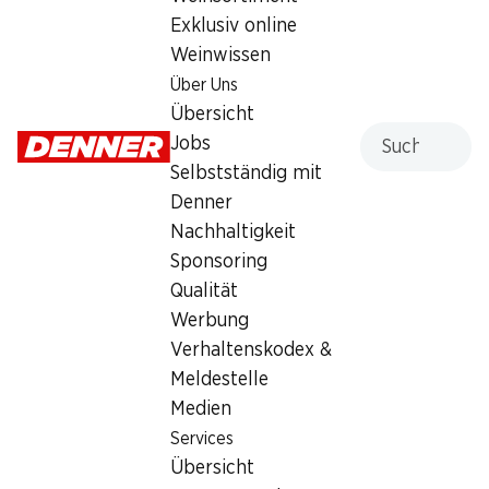
Exklusiv online
Weinwissen
Services
Filialen
Über Uns
Übersicht
Filialsuche
Übersicht
Denner Woche abonnieren
Neue Standorte
Suche
Jobs
Aktionsalarm
Selbstständig mit
Einkaufsliste
Denner
Denner App
Nachhaltigkeit
Newsletter
Sponsoring
WhatsApp
Qualität
Geschenkkarten
Werbung
Verhaltenskodex &
Über uns
Kontakt & Hilfe
Meldestelle
Übersicht
FAQ
Medien
Jobs
Kontaktformular
Services
Selbstständig mit Denner
Kundendienst
Übersicht