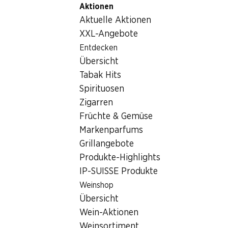
Aktionen
Table Of Content
Home
Nicht-Lebensmittel
Tabakwaren
Zum Hauptinhalt springen
Zum Inhaltsverzeichnis springen
Zum Hauptmenü springen
Aktuelle Aktionen
Tabakwaren
XXL-Angebote
Entdecken
Tabakwaren
Hoppala, keine Produkte verfügbar mit den gewählten
Übersicht
Kriterien...
Tabak Hits
Spirituosen
Filter zurücksetzen
Zigarren
Früchte & Gemüse
Markenparfums
Grillangebote
Newsletter
Produkte-Highlights
IP-SUISSE Produkte
Bleiben Sie mit dem Denner Newsletter immer auf dem
neusten Stand. Melden Sie sich jetzt an!
Weinshop
Übersicht
E-Mail Adresse
Jetzt anmelden
Wein-Aktionen
Weinsortiment