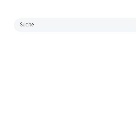
Filialen
Filialsuche
Suche
Neue Standorte
Kontakt & Hilfe
FAQ
Kontaktformular
Kundendienst
Lieferbedingungen