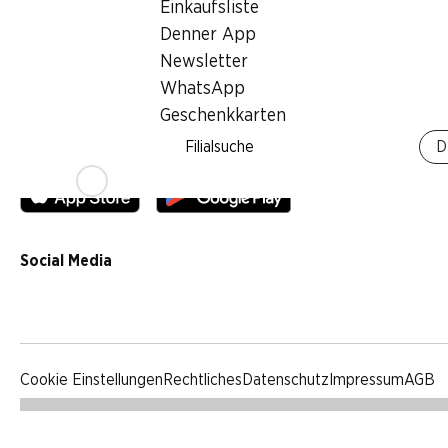
Einkaufsliste
Qualität
Denner App
Werbung
Newsletter
Verhaltenskodex & Meldestelle
WhatsApp
Medien
Geschenkkarten
Filialsuche
D
Denner App
Social Media
facebook
instagram
youtube
linkedin
tiktok
Cookie Einstellungen
Rechtliches
Datenschutz
Impressum
AGB