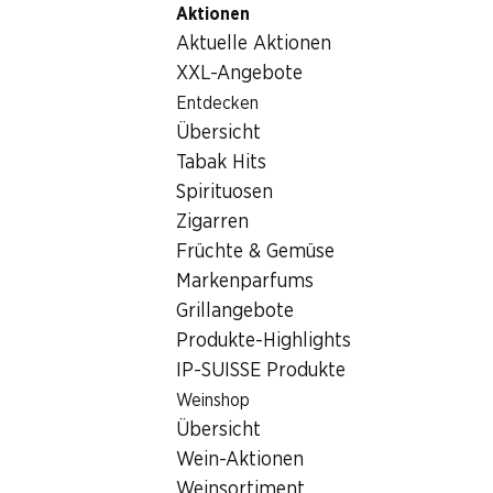
Aktionen
Table Of Content
Home
Nicht-Lebensmittel
Tabakwaren
Zum Hauptinhalt springen
Zum Inhaltsverzeichnis springen
Zum Hauptmenü springen
Aktuelle Aktionen
Tabakwaren
XXL-Angebote
Entdecken
Tabakwaren
Übersicht
Tabak Hits
Spirituosen
Zigarren
Früchte & Gemüse
Markenparfums
Newsletter
Grillangebote
Produkte-Highlights
Bleiben Sie mit dem Denner Newsletter immer auf dem neusten
IP-SUISSE Produkte
E-Mail Adresse
Weinshop
Übersicht
Wein-Aktionen
Weinsortiment