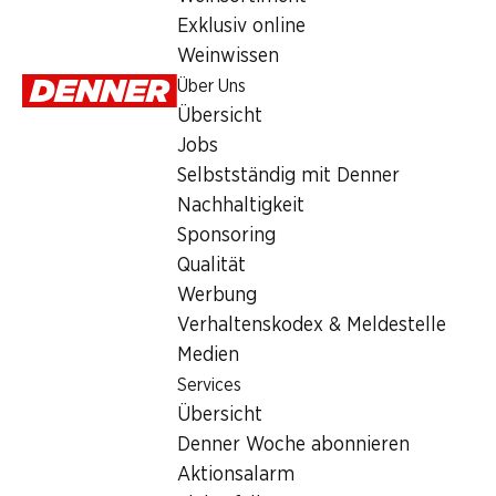
Services
Exklusiv online
Übersicht
Weinwissen
Denner Woche abonnieren
Über Uns
Aktionsalarm
Übersicht
Einkaufsliste
Jobs
Denner App
Selbstständig mit Denner
Newsletter
Nachhaltigkeit
WhatsApp
Sponsoring
Geschenkkarten
Qualität
Werbung
Über uns
Verhaltenskodex & Meldestelle
Medien
Übersicht
Services
Jobs
Übersicht
Selbstständig mit Denner
Denner Woche abonnieren
Nachhaltigkeit
Aktionsalarm
Sponsoring